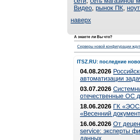
сети
,
сеть магазинов 
Видео
,
рынок ПК
,
ноут
наверх
А знаете ли Вы что?
Серверы новой конфигурации ждут 
ITSZ.RU: последние нов
04.08.2026
Российск
автоматизации зада
03.07.2026
Системны
отечественные ОС д
18.06.2026
ГК «ЭОС»
«Весенний документ
16.06.2026
От децен
service: эксперты 
данных