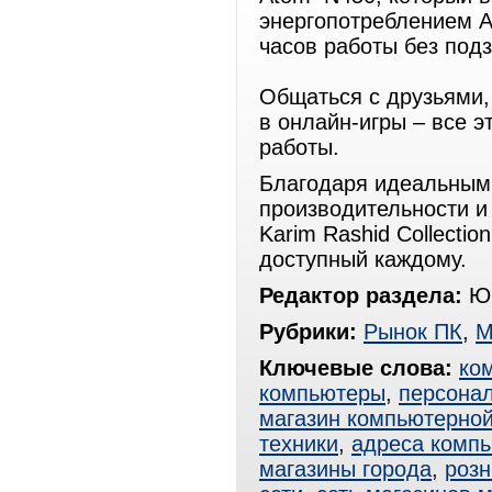
энергопотреблением A
часов работы без подз
Общаться с друзьями,
в онлайн-игры – все э
работы.
Благодаря идеальным 
производительности и
Karim Rashid Collecti
доступный каждому.
Редактор раздела:
Юр
Рубрики:
Рынок ПК
,
М
Ключевые слова:
ко
компьютеры
,
персона
магазин компьютерной
техники
,
адреса комп
магазины города
,
розн