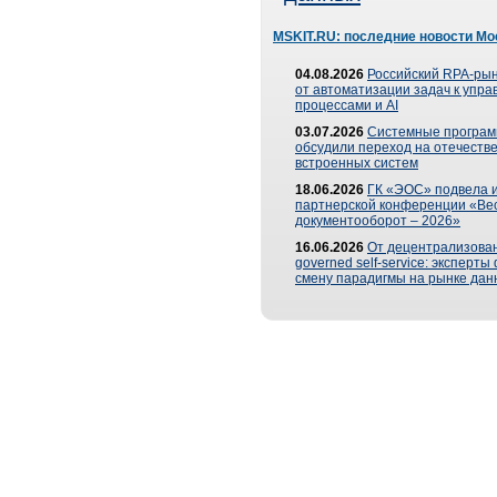
MSKIT.RU: последние новости Мо
04.08.2026
Российский RPA-рын
от автоматизации задач к упр
процессами и AI
03.07.2026
Системные програ
обсудили переход на отечеств
встроенных систем
18.06.2026
ГК «ЭОС» подвела и
партнерской конференции «Ве
документооборот – 2026»
16.06.2026
От децентрализован
governed self-service: эксперт
смену парадигмы на рынке дан