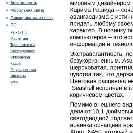
мировым дизайнером 
Безопасность
Карима Рашида – соче
Мобильная связь
авангардизма с истин
Фиксированная связь
придать любому свое
ПО
характер. В новинку 
Рынок ПК
компьютеров – это ес
Маркетинг
информации и техноло
Торговые сети
Оборудование
Экстравагантность, ле
Outsourcing
безукоризненным. Asu
Кадры
шероховатая, приятна
Регулирование
чувства так, что держа
Финансы
Цветовая расцветка не
Web
Seashell исполнен в 
коричневом цветах.
Помимо внешнего вида
делают 10,1-дюймовы
светодиодной подсвет
новинка оснащена но
Atom N450, который в