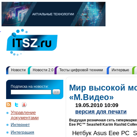
Новости
Новости 2.0
Тесты цифровой техники
Интервью
Мир высокой м
Подписка на новости:
«М.Видео»
19.05.2010 10:09
версия для печати
Управление
документами
Ведущая розничная сеть гипермарке
Интернет
Eee PC™ Seashell Karim Rashid Collec
Нетбук Asus Eee PC S
Интеграция