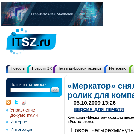
Новости
Новости 2.0
Тесты цифровой техники
Интервью
«Меркатор» сня
Подписка на новости:
ролик для комп
05.10.2009 13:26
версия для печати
Управление
документами
Компания «Меркатор» создала презе
Интернет
«Ростелеком».
Новое, четырехминутн
Интеграция