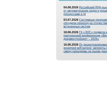
04.08.2026
Российский RPA-рын
от автоматизации задач к упр
процессами и AI
03.07.2026
Системные програ
обсудили переход на отечеств
встроенных систем
18.06.2026
ГК «ЭОС» подвела и
партнерской конференции «Ве
документооборот – 2026»
16.06.2026
От децентрализован
governed self-service: эксперт
смену парадигмы на рынке дан