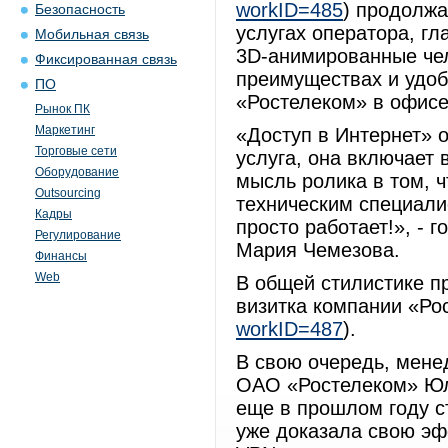
workID=485
) продолжа
Безопасность
услугах оператора, г
Мобильная связь
3D-анимированные чел
Фиксированная связь
преимуществах и удоб
ПО
«Ростелеком» в офисе
Рынок ПК
Маркетинг
«Доступ в Интернет» 
Торговые сети
услуга, она включает
Оборудование
мысль ролика в том, ч
Outsourcing
техническим специалис
Кадры
просто работает!», - 
Регулирование
Мария Чемезова.
Финансы
Web
В общей стилистике п
визитка компании «Ро
workID=487
).
В свою очередь, мене
ОАО «Ростелеком» Юл
еще в прошлом году с
уже доказала свою эфф