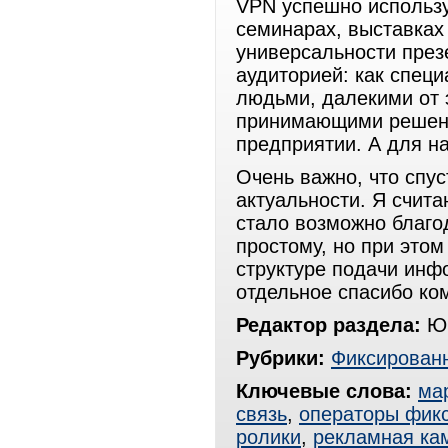
VPN успешно использу
семинарах, выставках 
универсальности пре
аудиторией: как специ
людьми, далекими от э
принимающими решение
предприятии. А для н
Очень важно, что спус
актуальности. Я счита
стало возможно благо
простому, но при это
структуре подачи инфо
отдельное спасибо ко
Редактор раздела:
Юр
Рубрики:
Фиксированн
Ключевые слова:
ма
связь
,
операторы фик
ролики
,
рекламная ка