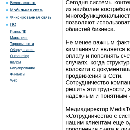
Сегодня системы конте
Безопасность
из наиболее востребов
Мобильная связь
Многофункциональность
Фиксированная связь
позволяют использоват
ПО
областей бизнеса.
Рынок ПК
Маркетинг
Не менее важным факт
Торговые сети
кампаниями является в
Оборудование
оплату и пополнять сч
Outsourcing
случаях, когда структу
Кадры
волокита с документац
Регулирование
Финансы
продвижения в Сети.
Web
Сотрудничество компан
решить эти трудности,
надежным и понятным 
Медиадиректор MediaTa
«Сотрудничество с сис
нашим клиентам еще о
пополнения счета в лич