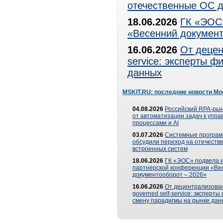
отечественные ОС д
18.06.2026
ГК «ЭОС»
«Весенний документ
16.06.2026
От децен
service: эксперты 
данных
MSKIT.RU: последние новости Мо
04.08.2026
Российский RPA-рын
от автоматизации задач к упр
процессами и AI
03.07.2026
Системные програ
обсудили переход на отечеств
встроенных систем
18.06.2026
ГК «ЭОС» подвела и
партнерской конференции «Ве
документооборот – 2026»
16.06.2026
От децентрализован
governed self-service: эксперт
смену парадигмы на рынке дан