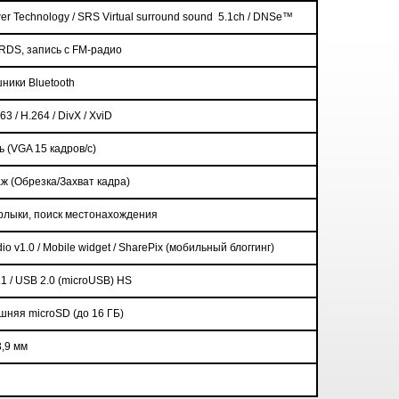
r Technology / SRS Virtual surround sound
5.1ch / DNSe™
RDS
, запись с
FM
-радио
шники
Bluetooth
3 / H.264 / DivX / XviD
сь
(
VGA 15
кадров/с)
аж
(
Обрезка
/
Захват кадра
)
рлыки, поиск местонахождения
dio
v
1.0 /
Mobile
widget
/
SharePix
(мобильный блоггинг)
.1 / USB 2.0 (microUSB) HS
ешняя
microSD
(до 16 ГБ)
3,9 мм