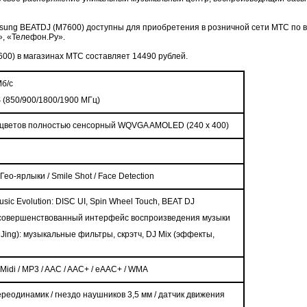
sung BEATDJ (M7600) доступны для приобретения в розничной сети МТС по в
, «Телефон.Ру».
00) в магазинах МТС составляет 14490 рублей.
Мб/с
(850/900/1800/1900 МГц)
 цветов полностью сенсорный
WQVGA
AMOLED
(240
x
400)
/
Гео
-
ярлыки
/ Smile Shot / Face Detection
usic Evolution: DISC UI, Spin Wheel Touch, BEAT DJ
усовершенствованный интерфейс воспроизведения музыки
Jing
): музыкальные фильтры, скрэтч,
DJ
Mix
(эффекты,
-
Midi
/
MP
3 /
AAC
/
AAC
+ /
eAAC
+ /
WMA
еодинамик / гнездо наушников 3,5 мм / датчик движения