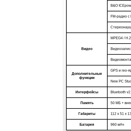
B&O ICEpowe
FM
-радио с
Стереонау
MPEG4 / H.26
Видео
Видеозапи
Видеомонт
GPS
и гео-я
Дополнительные
функции
New
PC
Stu
Интерфейсы
Bluetooth v2
Память
50 МБ + вн
Габариты
112 x 51 x 1
Батарея
960
мАч