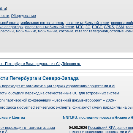
t.ru
)
 сети
,
Оборудование
ьной связи
,
мобильная сотовая связь
,
новинки мобильной связи
,
новости моб
ые операторы
,
операторы мобильной связи
,
МТС
,
3G
,
EDGE
,
GPRS
,
GSM
,
тес
елефоны
,
мобильники
,
мобильные
,
сотовые
,
каталог телефонов
,
сотовые нови
кт-Петербурге Вам предоставит CityTelecom.ru.
ости Петербурга и Северо-Запада
 переходит от автоматизации задач к управлению процессами и AI
сты обсудили переход на отечественные ОС для встроенных систем
оги партнерской конференции «Весенний документооборот – 2026»
го хаоса к governed self-service: эксперты фиксируют смену парадигмы на р
сквы и Центра
NNIT.RU: последние новости Нижнего 
ок переходит от автоматизации
04.08.2026
Российский RPA-рынок пе
 и AI
задач к управлению процессами и AI