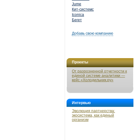
Jume
Кит-системс
Iconica
Бегет
Добавь свою компанию
Проекты
От разрозненной отчетности к
единой системе аналитики —
кейс «Холодильник.ру»
Интервью
Эволюция партнерства:
экосистема, как единый
организм