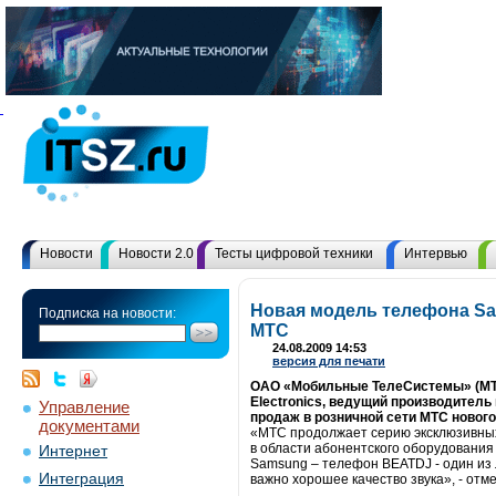
Новости
Новости 2.0
Тесты цифровой техники
Интервью
Новая модель телефона Sa
Подписка на новости:
МТС
24.08.2009 14:53
версия для печати
ОАО «Мобильные ТелеСистемы» (МТС 
Electronics, ведущий производител
Управление
продаж в розничной сети МТС новог
документами
«МТС продолжает серию эксклюзивных
в области абонентского оборудования
Интернет
Samsung – телефон BEATDJ - один из 
Интеграция
важно хорошее качество звука», - от