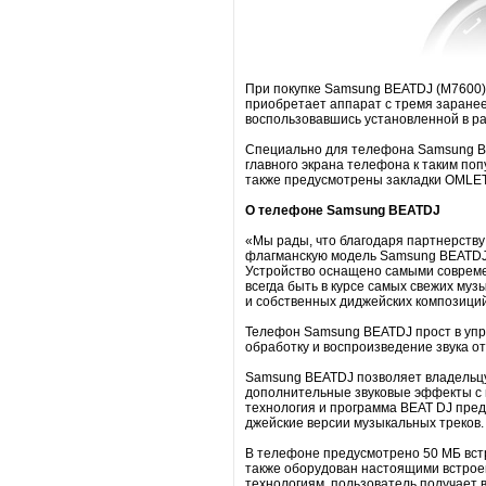
При покупке Samsung BEATDJ (M7600)
приобретает аппарат с тремя заранее
воспользовавшись установленной в р
Специально для телефона Samsung B
главного экрана телефона к таким по
также предусмотрены закладки OMLET,
О телефоне Samsung BEATDJ
«Мы рады, что благодаря партнерству
флагманскую модель Samsung BEATDJ,
Устройство оснащено самыми совреме
всегда быть в курсе самых свежих муз
и собственных диджейских композиций
Телефон Samsung BEATDJ прост в упр
обработку и воспроизведение звука о
Samsung BEATDJ позволяет владельцу
дополнительные звуковые эффекты с 
технология и программа BEAT DJ пре
джейские версии музыкальных треков.
В телефоне предусмотрено 50 МБ встр
также оборудован настоящими встрое
технологиям, пользователь получает 