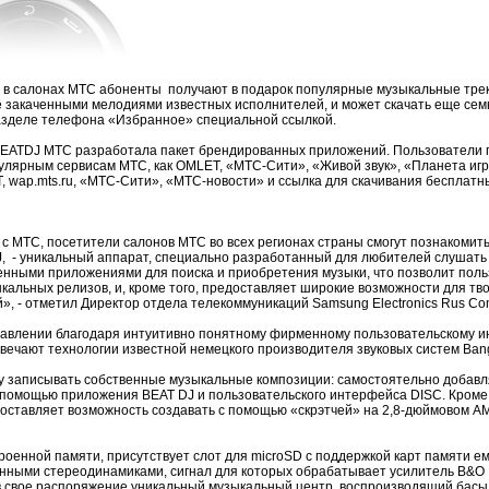
 в салонах МТС абоненты получают в подарок популярные музыкальные тре
 закаченными мелодиями известных исполнителей, и может скачать еще семь
азделе телефона «Избранное» специальной ссылкой.
EATDJ МТС разработала пакет брендированных приложений. Пользователи п
пулярным сервисам МТС, как OMLET, «МТС-Сити», «Живой звук», «Планета игр
 wap.mts.ru, «МТС-Сити», «МТС-новости» и ссылка для скачивания бесплатн
 с МТС, посетители салонов МТС во всех регионах страны смогут познакомит
 - уникальный аппарат, специально разработанный для любителей слушать м
нными приложениями для поиска и приобретения музыки, что позволит пол
ыкальных релизов, и, кроме того, предоставляет широкие возможности для т
», - отметил Директор отдела телекоммуникаций Samsung Electronics Rus C
авлении благодаря интуитивно понятному фирменному пользовательскому и
твечают технологии известной немецкого производителя звуковых систем Bang
 записывать собственные музыкальные композиции: самостоятельно добавля
помощью приложения BEAT DJ и пользовательского интерфейса DISC. Кроме 
доставляет возможность создавать с помощью «скрэтчей» на 2,8-дюймовом 
оенной памяти, присутствует слот для microSD с поддержкой карт памяти е
нными стереодинамиками, сигнал для которых обрабатывает усилитель B&O 
в свое распоряжение уникальный музыкальный центр, воспроизводящий басы 