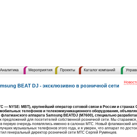
Аналитика
Мероприятия
Проекты
Каталог компаний
Управ
Новост
msung BEAT DJ - эксклюзивно в розничной сети
— NYSE: MBT), крупнейший оператор сотовой связи в России и странах 
ь мобильных телефонов и телекоммуникационного оборудования, объявля
о флагманского аппарата Samsung BEATDJ (M7600), специально разработа
 предложений для посетителей собственной розничной сети. Мы стараемся
 в первую очередь появлялись именно в салонах МТС. Новый флагманский ап
лучших музыкальных телефонов этого года, и я уверен, что аппарат по дост
метил генеральный директор розничной сети МТС Сергей Румянцев.