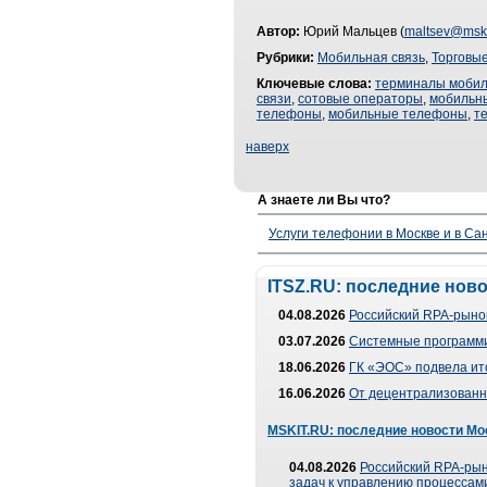
Автор:
Юрий Мальцев (
maltsev@mski
Рубрики:
Мобильная связь
,
Торговые
Ключевые слова:
терминалы мобил
связи
,
сотовые операторы
,
мобильн
телефоны
,
мобильные телефоны
,
т
наверх
А знаете ли Вы что?
Услуги телефонии в Москве и в Сан
ITSZ.RU: последние нов
04.08.2026
Российский RPA-рынок
03.07.2026
Системные программи
18.06.2026
ГК «ЭОС» подвела ит
16.06.2026
От децентрализованно
MSKIT.RU: последние новости Мо
04.08.2026
Российский RPA-рын
задач к управлению процессами