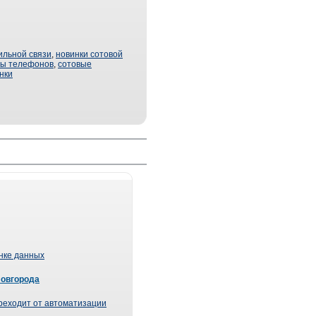
ильной связи
,
новинки сотовой
ты телефонов
,
сотовые
нки
ынке данных
Новгорода
реходит от автоматизации