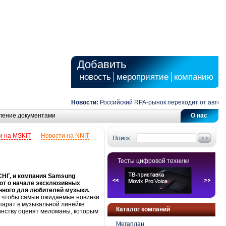
Добавить
новость
мероприятие
компанию
Новости:
Российский RPA-рынок переходит от автоматиза
ление документами
О нас
и на MSKIT
Новости на NNIT
Поиск:
Тесты цифровой техники
СНГ, и компания Samsung
ют о начале эксклюзивных
нного для любителей музыки.
, чтобы самые ожидаемые новинки
парат в музыкальной линейке
Каталог компаний
оинству оценят меломаны, которым
Мегаплан