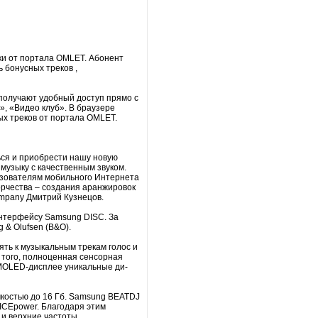
ки от портала OMLET. Абонент
 бонусных треков ,
олучают удобный доступ прямо с
», «Видео клуб». В браузере
ых треков от портала OMLET.
ься и приобрести нашу новую
узыку с качественным звуком.
ьзователям мобильного Интернета
ворчества – создания аранжировок
ompany Дмитрий Кузнецов.
нтерфейсу Samsung DISC. За
 & Olufsen (B&O).
ть к музыкальным трекам голос и
того, полноценная сенсорная
AMOLED-дисплее уникальные ди-
мкостью до 16 Гб. Samsung BEATDJ
ICEpower. Благодаря этим
и верхние частоты.