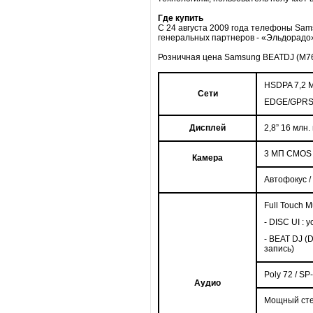
Где купить
С 24 августа 2009 года телефоны Sam
генеральных партнеров - «Эльдорадо»
Розничная цена Samsung BEATDJ (M76
HSDPA 7,2 
Сети
EDGE/GPRS 
Дисплей
2,8”
16 млн.
3 МП CMOS
Камера
Автофокус
Full Touch M
-
DISC
UI
: 
-
BEAT
DJ
(
D
запись)
Poly
72 /
SP
Аудио
Мощный стер