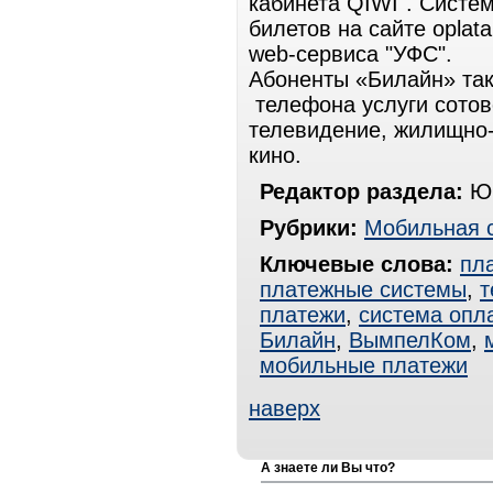
кабинета QIWI". Систе
билетов на сайте oplat
web-сервиса "УФС".
Абоненты «Билайн» так
телефона услуги сотов
телевидение, жилищно-
кино.
Редактор раздела:
Юр
Рубрики:
Мобильная 
Ключевые слова:
пл
платежные системы
,
т
платежи
,
система опл
Билайн
,
ВымпелКом
,
мобильные платежи
наверх
А знаете ли Вы что?