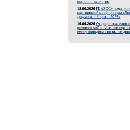
встроенных систем
18.06.2026
ГК «ЭОС» подвела и
партнерской конференции «Ве
документооборот – 2026»
16.06.2026
От децентрализован
governed self-service: эксперт
смену парадигмы на рынке дан