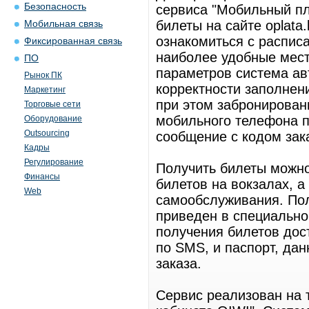
Безопасность
сервиса "Мобильный пл
билеты на сайте oplata.
Мобильная связь
ознакомиться с расписа
Фиксированная связь
наиболее удобные мест
ПО
параметров система ав
Рынок ПК
корректности заполнен
Маркетинг
при этом забронирован
Торговые сети
мобильного телефона 
Оборудование
Outsourcing
сообщение с кодом зак
Кадры
Регулирование
Получить билеты можно
Финансы
билетов на вокзалах, 
Web
самообслуживания. Пол
приведен в специальном
получения билетов дос
по SMS, и паспорт, да
заказа.
Сервис реализован на 