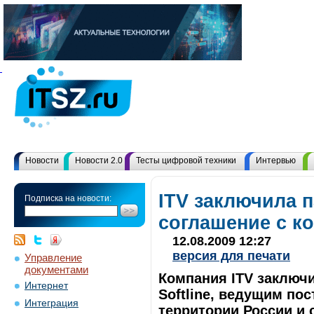
Новости
Новости 2.0
Тесты цифровой техники
Интервью
ITV заключила 
Подписка на новости:
соглашение с ко
12.08.2009 12:27
версия для печати
Управление
документами
Компания ITV заключи
Интернет
Softline, ведущим по
Интеграция
территории России и 