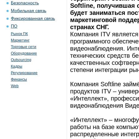
Безопасность
Softline, получившая
Мобильная связь
будет заниматься пос
Фиксированная связь
маркетинговой поддер
странах СНГ.
ПО
Компания ITV являетс
Рынок ПК
программного обеспече
Маркетинг
Торговые сети
видеонаблюдения. Интер
Оборудование
технических средств бе
Outsourcing
качественных софтверн
Кадры
степени интеграции рын
Регулирование
Финансы
Компания Softline зай
Web
продуктов ITV – униве
«Интеллект», професс
видеонаблюдения Виде
«Интеллект» – многоф
работы на базе компь
распределенные интег