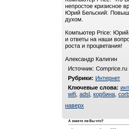
непростое кризисное в
Юрий Бельский: Повыша
духом.
Компьютер Price: Юрий
и ответы на наши воп
роста и процветания!
Александр Калигин
Источник: Comprice.ru 
Рубрики:
Интернет
Ключевые слова:
ин
wifi
,
adsl
,
корбина
,
cor
наверх
А знаете ли Вы что?