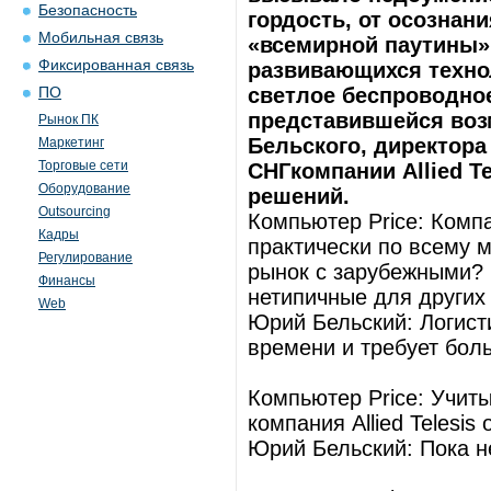
Безопасность
гордость, от осознани
Мобильная связь
«всемирной паутины»
Фиксированная связь
развивающихся техно
светлое беспроводное
ПО
представившейся воз
Рынок ПК
Бельского, директора
Маркетинг
Торговые сети
СНГкомпании Allied Te
Оборудование
решений.
Outsourcing
Компьютер Price: Компа
Кадры
практически по всему 
Регулирование
рынок с зарубежными? 
Финансы
нетипичные для других
Web
Юрий Бельский: Логист
времени и требует боль
Компьютер Price: Учит
компания Allied Telesi
Юрий Бельский: Пока не