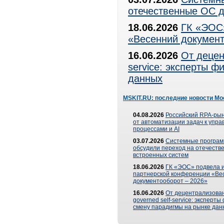
отечественные ОС д
18.06.2026
ГК «ЭОС»
«Весенний документ
16.06.2026
От децен
service: эксперты 
данных
MSKIT.RU: последние новости Мо
04.08.2026
Российский RPA-рын
от автоматизации задач к упр
процессами и AI
03.07.2026
Системные програ
обсудили переход на отечеств
встроенных систем
18.06.2026
ГК «ЭОС» подвела и
партнерской конференции «Ве
документооборот – 2026»
16.06.2026
От децентрализован
governed self-service: эксперт
смену парадигмы на рынке дан