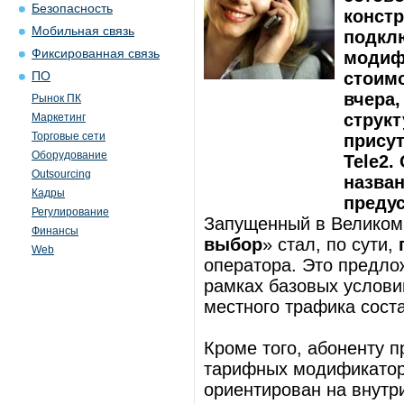
Безопасность
конст
Мобильная связь
подкл
Фиксированная связь
модиф
стоимо
ПО
вчера,
Рынок ПК
структ
Маркетинг
Торговые сети
присут
Оборудование
Tele2.
Outsourcing
назван
Кадры
преду
Регулирование
Запущенный в Великом
Финансы
выбор
» стал, по сути,
Web
оператора. Это предло
рамках базовых услови
местного трафика соста
Кроме того, абоненту 
тарифных модификаторо
ориентирован на внутр