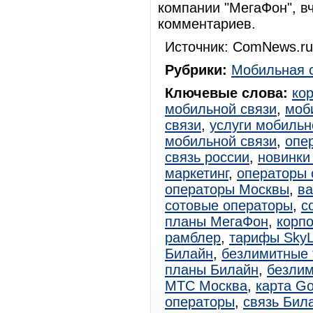
компании "МегаФон", в
комментариев.
Источник: ComNews.ru
Рубрики:
Мобильная 
Ключевые слова:
ко
мобильной связи
,
моб
связи
,
услуги мобильн
мобильной связи
,
опе
связь россии
,
новинки
маркетинг
,
операторы 
операторы Москвы
,
ва
сотовые операторы
,
с
планы МегаФон
,
корп
рамблер
,
тарифы SkyL
Билайн
,
безлимитные
планы Билайн
,
безли
МТС Москва
,
карта Go
операторы
,
связь Бил