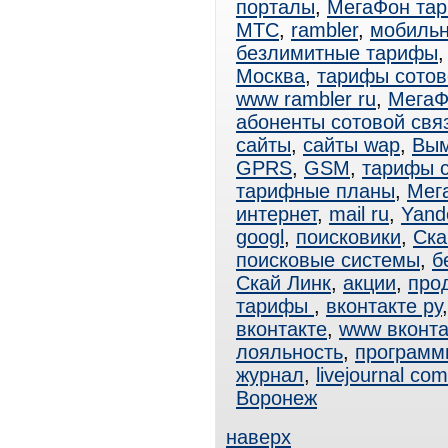
порталы
,
МегаФон та
МТС
,
rambler
,
мобиль
безлимитные тарифы
Москва
,
тарифы сотов
www rambler ru
,
МегаФ
абоненты сотовой свя
сайты
,
сайты wap
,
Вы
GPRS
,
GSM
,
тарифы 
тарифные планы
,
Мег
интернет
,
mail ru
,
Yand
googl
,
поисковики
,
Ска
поисковые системы
,
б
Скай Линк
,
акции
,
про
тарифы
,
вконтакте ру
вконтакте
,
www вконта
лояльность
,
программ
журнал
,
livejournal com
Воронеж
наверх