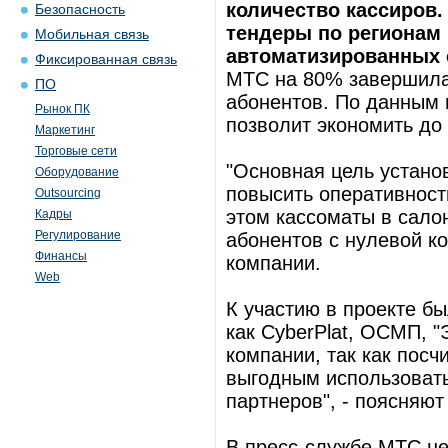
количество кассиров.
Безопасность
тендеры по регионам 
Мобильная связь
автоматизированных 
Фиксированная связь
МТС на 80% завершила
ПО
абонентов. По данным 
Рынок ПК
позволит экономить до 
Маркетинг
Торговые сети
"Основная цель устано
Оборудование
повысить оперативност
Outsourcing
этом кассоматы в сало
Кадры
Регулирование
абонентов с нулевой ко
Финансы
компании.
Web
К участию в проекте б
как CyberPlat, ОСМП, "
компании, так как пос
выгодным использовать
партнеров", - поясняют
В пресс-службе МТС не