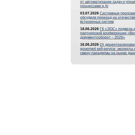
от автоматизации задач к упр
процессами и AI
03.07.2026
Системные програ
обсудили переход на отечеств
встроенных систем
18.06.2026
ГК «ЭОС» подвела и
партнерской конференции «Ве
документооборот – 2026»
16.06.2026
От децентрализован
governed self-service: эксперт
смену парадигмы на рынке дан