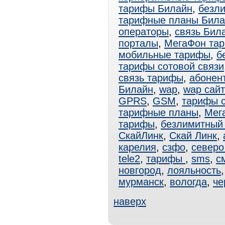
тарифы Билайн
,
безл
тарифные планы Била
операторы
,
связь Бил
порталы
,
МегаФон та
мобильные тарифы
,
б
тарифы сотовой связи
связь тарифы
,
абонен
Билайн
,
wap
,
wap сай
GPRS
,
GSM
,
тарифы 
тарифные планы
,
Мег
тарифы
,
безлимитный 
СкайЛинк
,
Скай Линк
,
карелия
,
сзфо
,
северо
tele2
,
тарифы
,
sms
,
с
новгород
,
лояльность
мурманск
,
вологда
,
че
наверх