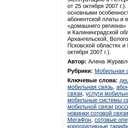
от 25 октября 2007 г.)
основными особенност
абонентской платы и 
«домашнего региона» 
и Калининградской об
Архангельской, Волог
Псковской областях и
октября 2007 г.).
Автор:
Алена Журавле
Рубрики:
Мобильная 
Ключевые слова:
де
мобильная связь
,
або
связи
,
услуги мобильн
мобильные системы с
мобильной связи росс
новинки сотовой связ
МегаФон
,
сотовые оп
корпоративные тариф