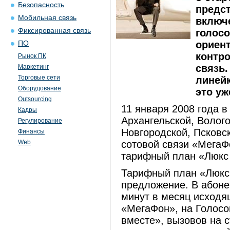
Безопасность
предс
Мобильная связь
включ
Фиксированная связь
голос
ориен
ПО
контр
Рынок ПК
связь.
Маркетинг
Торговые сети
линейк
Оборудование
это уж
Outsourcing
11 января 2008 года в
Кадры
Архангельской, Волог
Регулирование
Новгородской, Псковс
Финансы
Web
сотовой связи «МегаФ
тарифный план «Люкс 
Тарифный план «Люкс 
предложение. В абоне
минут в месяц исходя
«МегаФон», на Голосо
вместе», вызовов на 