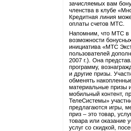
зачисляемых вам бону
членства в клубе «Мно
Кредитная линия може
оплаты счетов МТС.
Напомним, что МТС в 
возможности бонусных
инициатива «МТС Экст
пользователей допол
2007 г.). Она предста
программу, вознаграж
и другие призы. Учас
обменять накопленны
материальные призы и
мобильный контент, 
ТелеСистемы» участни
предлагаются игры, м
приз – это товар, усл
товара или оказание у
услуг со скидкой, пос