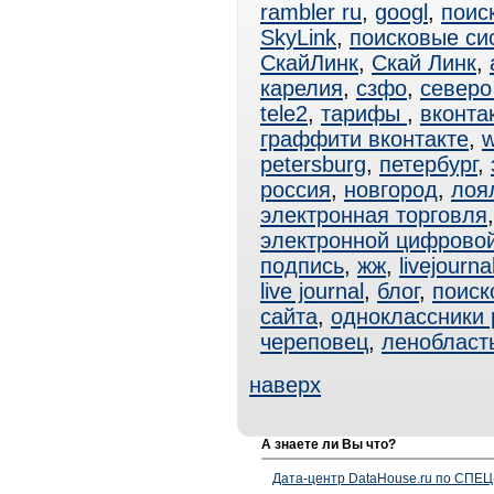
rambler ru
,
googl
,
поис
SkyLink
,
поисковые си
СкайЛинк
,
Скай Линк
,
карелия
,
сзфо
,
северо
tele2
,
тарифы
,
вконта
граффити вконтакте
,
w
petersburg
,
петербург
,
россия
,
новгород
,
лоя
электронная торговля
электронной цифрово
подпись
,
жж
,
livejourna
live journal
,
блог
,
поиск
сайта
,
одноклассники 
череповец
,
ленобласт
наверх
А знаете ли Вы что?
Дата-центр DataHouse.ru по СПЕЦ-