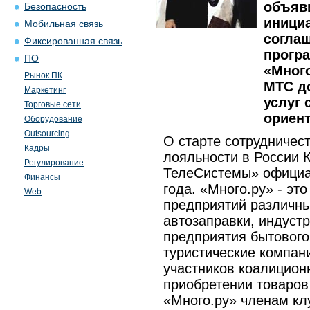
объяви
Безопасность
инициа
Мобильная связь
согла
Фиксированная связь
прогр
ПО
«Mного
Рынок ПК
МТС д
Маркетинг
услуг 
Торговые сети
ориент
Оборудование
Outsourcing
О старте сотрудничес
Кадры
лояльности в России
Регулирование
ТелеСистемы» официал
Финансы
года. «Много.ру» - эт
Web
предприятий различны
автозаправки, индустр
предприятия бытового
туристические компан
участников коалицион
приобретении товаров 
«Mного.ру» членам кл