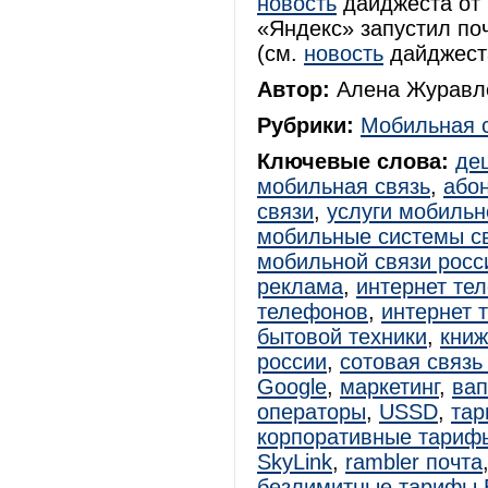
новость
дайджеста от 2
«Яндекс» запустил по
(см.
новость
дайджеста 
Автор:
Алена Журавле
Рубрики:
Мобильная 
Ключевые слова:
де
мобильная связь
,
або
связи
,
услуги мобильн
мобильные системы с
мобильной связи росс
реклама
,
интернет те
телефонов
,
интернет 
бытовой техники
,
книж
россии
,
сотовая связь
Google
,
маркетинг
,
вап
операторы
,
USSD
,
тар
корпоративные тариф
SkyLink
,
rambler почта
безлимитные тарифы 