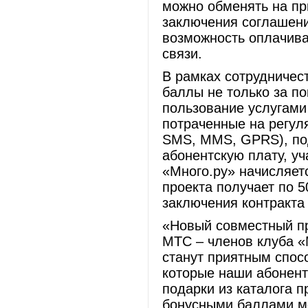
можно обменять на пр
заключения соглашени
возможность оплачива
связи.
В рамках сотрудничес
баллы не только за по
пользование услугами
потраченные на регул
SMS, ММS, GPRS), под
абонентскую плату, уч
«Много.ру» начисляетс
проекта получает по 
заключения контракта 
«Новый совместный п
МТС – членов клуба «
станут приятным спос
которые наши абонент
подарки из каталога п
бонусными баллами мо