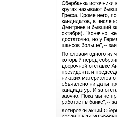
Сбербанка источники 
кругах называют бывш
Грефа. Кроме него, п
кандидатов, в числе 
Дмитриев и бывший за
октября). "Конечно, ж
достаточно, но у Гер
шансов больше",-- за
По словам одного из 
который перед собран
досрочной отставке А
президента и председа
никаких материалов о
объявлено ни даты пр
кандидатур. И за отст
заочно. Пока мы не п
работает в банке",-- з
Котировки акций Сбер
росли и к 14.30 увели