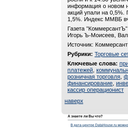
информация о новом н
акций упали на 0,5%.
1,5%. Индекс ММВБ вч
Газета "КоммерсантЪ"
Игорь Ъ-Моисеев, Ва
Источник: Коммерсант
Рубрики:
Торговые се
Ключевые слова:
пр
платежей
,
коммунальн
розничная торговля
,
ф
финансирование
,
инве
кассир операционист
наверх
А знаете ли Вы что?
В дата-центре DataHouse.ru можно