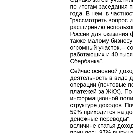
по итогам заседания 
года. В нем, в частно
"рассмотреть вопрос 
расширению использов
России для оказания 
также малому бизнесу".
огромный участок,-- с
работающих и 40 тыся
Сбербанка".
Сейчас основной дохо
деятельность в виде 
операции (почтовые п
платежей за ЖКХ). По
информационной поли
структуре доходов 'По
59% приходится на дос
денежные переводы". 
величине статья дохо
пришлось 37% выручки