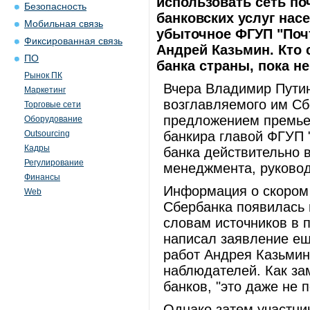
использовать сеть по
Безопасность
банковских услуг нас
Мобильная связь
убыточное ФГУП "Поч
Фиксированная связь
Андрей Казьмин. Кто
ПО
банка страны, пока не
Рынок ПК
Вчера Владимир Путин
Маркетинг
возглавляемого им Сб
Торговые сети
предложением премьер
Оборудование
Outsourcing
банкира главой ФГУП "
Кадры
банка действительно 
Регулирование
менеджмента, руковод
Финансы
Информация о скором 
Web
Сбербанка появилась в
словам источников в 
написал заявление ещ
работ Андрея Казьмин
наблюдателей. Как за
банков, "это даже не п
Однако затем участни