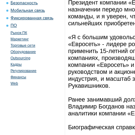
Президент компании «Е
Безопасность
назначении передо мн
Мобильная связь
команды, и я уверен, 
Фиксированная связь
сильнейших приобрете
ПО
Рынок ПК
«Я с большим удовольс
Маркетинг
«Евросеть» - лидере ро
Торговые сети
применить 15-летний о
Оборудование
компаниях, производящ
Outsourcing
компании «Евросеть» и
Кадры
руководством и акцион
Регулирование
Финансы
индустрия, и масштаб 
Web
Рукавишников.
Ранее занимавший долж
Владимир Богданов наз
аналитики компании «Е
Биографическая справк