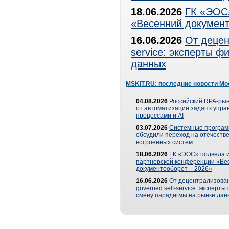
18.06.2026
ГК «ЭОС»
«Весенний документ
16.06.2026
От децен
service: эксперты 
данных
MSKIT.RU: последние новости Мо
04.08.2026
Российский RPA-рын
от автоматизации задач к упр
процессами и AI
03.07.2026
Системные програ
обсудили переход на отечеств
встроенных систем
18.06.2026
ГК «ЭОС» подвела и
партнерской конференции «Ве
документооборот – 2026»
16.06.2026
От децентрализован
governed self-service: эксперт
смену парадигмы на рынке дан