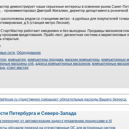
астер демонстрирует наши серьезные интересы в освоении рынка Санкт-Пет
», - прокомментировал Дмитрий Жигалкин, директор департамента розничной 
расположены рядом со станциями метро - в удобных для покупателей точках
нтемировская, д.5 (станция метро Лесная).
 СтартМастер работают ежедневно и без выходных. Продавцы магазинов по
ру программ кредитования. Прайс-лист, дисконтная система и маркетинговые 
ь открытые.
)
овые сети
,
Оборудование
ютер
,
компьютер
,
компьютеры продажа
,
магазин компьютеры
,
компьютерные м
ерные магазины спб
,
адреса компьютерных магазинов
,
компьютерные магази
ица
,
старт мастер
taHouse.ru существенно сокращает обязательные расходы Вашего бизнеса.
ости Петербурга и Северо-Запада
 переходит от автоматизации задач к управлению процессами и AI
сты обсудили переход на отечественные ОС для встроенных систем