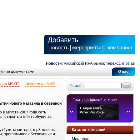
Добавить
новость
мероприятие
компанию
Новости:
Российский RPA-рынок переходит от автомат
ление документами
О нас
и на MSKIT
Новости на NNIT
Поиск:
Тесты цифровой техники
ытии нового магазина в северной
в августе 2007 года сеть
р, открытый в Петербурге за
утбуки, мониторы, mp3-плееры,
Каталог компаний
ы, программное обеспечение и
Мегаплан