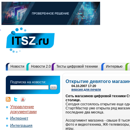
Новости
Новости 2.0
Тесты цифровой техники
Интервью
Открытие девятого магазин
Подписка на новости:
04.10.2007 17:20
версия для печати
Сеть магазинов цифровой техники Ст
столице.
Сегодня состоялось открытие еще одн
Управление
СтартМастер уже открыла ряд магазин
документами
последние два месяца.
Интернет
Ассортимент магазина - свыше 8 тыся
фото и видеотехника, ЖК-телевизоры
Интеграция
игры.