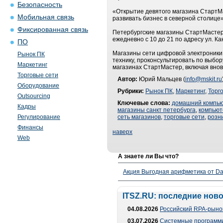
Безопасность
«Открытие девятого магазина СтартМ
Мобильная связь
развивать бизнес в северной столице
Фиксированная связь
Петербургские магазины СтартМастер 
ежедневно с 10 до 21 по адресу ул. Ка
ПО
Магазины сети цифровой электроники
Рынок ПК
технику, проконсультировать по выбо
Маркетинг
магазинах СтартМастер, включая внов
Торговые сети
Автор:
Юрий Мальцев (
info@mskit.ru
Оборудование
Рубрики:
Рынок ПК
,
Маркетинг
,
Торг
Outsourcing
Ключевые слова:
домашний компь
Кадры
магазины санкт петербурга
,
компьют
Регулирование
сеть магазинов
,
торговые сети
,
розн
Финансы
наверх
Web
А знаете ли Вы что?
Акция Выгодная арифметика от Da
ITSZ.RU: последние нов
04.08.2026
Российский RPA-рынок
03.07.2026
Системные программи