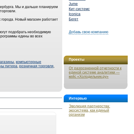
Jume
ербурга. Мы и дальше планируем
Кит-системс
торговли.
Iconica
Бегет
 города. Новый магазин работает
могут подобрать необходимую
Добавь свою компанию
программы едины во всех
Проекты
агазины
,
компьютерные
ны питера
,
розничная торговля
,
От разрозненной отчетности к
единой системе аналитики —
кейс «Холодильник.ру»
Интервью
Эволюция партнерства:
экосистема, как единый
организм