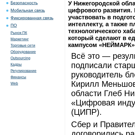
У Нижегородской обл
Безопасность
цифрового развития. 
Мобильная связь
участвовать в подгот
Фиксированная связь
интеллекту, а также 
ПО
технологического хаб
Рынок ПК
который сделают в ед
Маркетинг
кампусом «НЕЙМАРК»
Торговые сети
Оборудование
Всё это — резул
Outsourcing
подписали старш
Кадры
Регулирование
руководитель бл
Финансы
Кирилл Меньшов
Web
области Глеб Н
«Цифровая инду
(ЦИПР).
Сбер и Правите
договорились ра