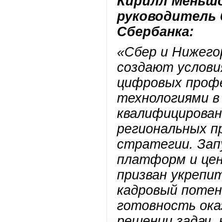
Кирилл Меньшо
руководитель 
Сбербанка:
«Сбер и Нижего
создают услови
цифровых профе
технологиями в
квалифицирован
региональных п
стратегии. Зап
платформ и це
призван укрепи
кадровый потен
готовность ока
решении задач,