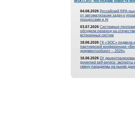
MSKIT.RU: последние новости Мо
04.08.2026
Российский RPA-рын
от автоматизации задач к упр
процессами и AI
03.07.2026
Системные програ
обсудили переход на отечеств
встроенных систем
18.06.2026
ГК «ЭОС» подвела и
партнерской конференции «Ве
документооборот – 2026»
16.06.2026
От децентрализован
governed self-service: эксперт
смену парадигмы на рынке дан