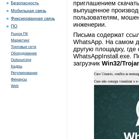
приглашением скачат
Безопасность
выпущенное производи
Мобильная связь
пользователям, моше
Фиксированная связь
инженерии.
ПО
Письма содержат ссыл
Рынок ПК
Маркетинг
WhatsApp. На самом д
Торговые сети
другую площадку, где
Оборудование
WhatsAppInstall.exe. 
Outsourcing
загрузчик
Win32/Troj
Кадры
Регулирование
Финансы
Web