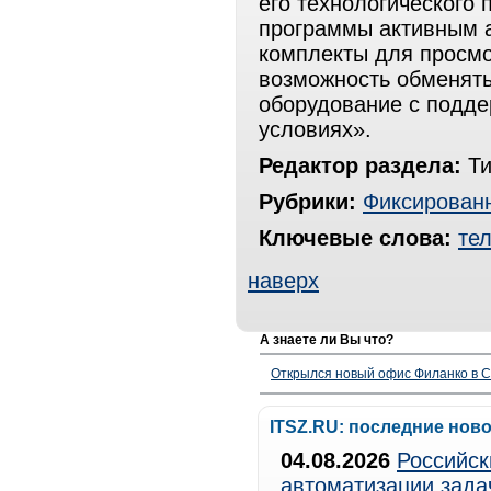
его технологического
программы активным а
комплекты для просмо
возможность обменят
оборудование с подд
условиях».
Редактор раздела:
Ти
Рубрики:
Фиксированн
Ключевые слова:
те
наверх
А знаете ли Вы что?
Открылся новый офис Филанко в С
ITSZ.RU: последние нов
04.08.2026
Российск
автоматизации зада