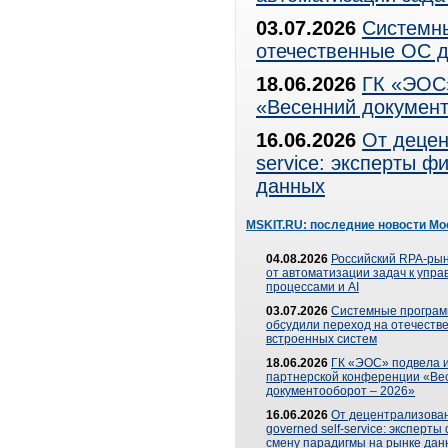
03.07.2026
Системны
отечественные ОС д
18.06.2026
ГК «ЭОС»
«Весенний документ
16.06.2026
От децен
service: эксперты 
данных
MSKIT.RU: последние новости Мо
04.08.2026
Российский RPA-рын
от автоматизации задач к упр
процессами и AI
03.07.2026
Системные програ
обсудили переход на отечеств
встроенных систем
18.06.2026
ГК «ЭОС» подвела и
партнерской конференции «Ве
документооборот – 2026»
16.06.2026
От децентрализован
governed self-service: эксперт
смену парадигмы на рынке дан