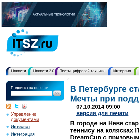
Новости
Новости 2.0
Тесты цифровой техники
Интервью
В Петербурге ст
Подписка на новости:
Мечты при подд
07.10.2014 09:00
версия для печати
Управление
документами
В городе на Неве ста
Интернет
теннису на колясках I
Интеграция
DreamCup с призовым