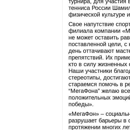
турнира, для участия
тенниса России Шамил
физической культуре 
Свое напутствие спор
филиала компании «Ме
не может оставить ра
поставленной цели, с 
день оттачивают маст
препятствий. Их прим
кто в силу жизненных 
Наши участники благо
стереотипы, достигаю
стараемся помочь в р
“МегаФона” желаю вс
положительных эмоций
победы».
«МегаФон» – социальн
разрушает барьеры в 
протяжении многих ле