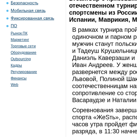
Безопасность
отечественном турнир
Мобильная связь
спортсмены из России
Фиксированная связь
Испании, Маврикия, М
ПО
В рамках турнира про
Рынок ПК
одиночном и парном р
Маркетинг
мужчин станут польск
Торговые сети
и Тадеуш Крушельницк
Оборудование
Даниэль Каверзаши и 
Outsourcing
Иван Андреев. У женщ
Кадры
развернется между р
Регулирование
Львовой, Полиной Ша
Финансы
Web
соотечественницам на
сопротивление со сто
Васараудзе и Наталии
Соревнования заверша
спорта «ЖеSть», расп
часов утра пройдет ф
разряда, в 11:30 нач