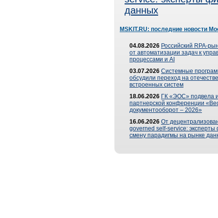
данных
MSKIT.RU: последние новости Мо
04.08.2026
Российский RPA-рын
от автоматизации задач к упр
процессами и AI
03.07.2026
Системные програ
обсудили переход на отечеств
встроенных систем
18.06.2026
ГК «ЭОС» подвела и
партнерской конференции «Ве
документооборот – 2026»
16.06.2026
От децентрализован
governed self-service: эксперт
смену парадигмы на рынке дан