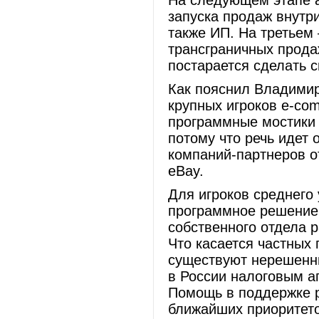
На следующем этапе а
запуска продаж внутр
также ИП. На третьем
трансграничных прода
постарается сделать 
Как пояснил Владимир
крупных игроков e-co
программные мостики 
потому что речь идет
компаний-партнеров о
eBay.
Для игроков среднего
программное решение,
собственного отдела р
Что касается частных
существуют нерешенны
в России налоговым аг
Помощь в поддержке р
ближайших приоритето