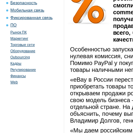
Безопасность
смогли
Мобильная связь
comme
Фиксированная связь
получ
продав
ПО
всего,
Рынок ПК
качес
Маркетинг
Торговые сети
Особенностью запуска
Оборудование
нулевая комиссия, сн
Outsourcing
Помимо PayPal у поку
Кадры
товары наличными неп
Регулирование
Финансы
«eBay в России перес
Web
приобретать товары то
открываем продажи ро
свою модель бизнеса 
отдельной стране. На
объяснить, почему вы
Владимир Долгов, ген
«Мы даем российским