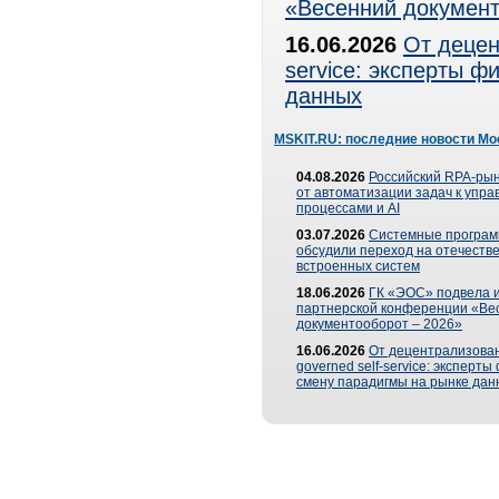
«Весенний документ
16.06.2026
От децен
service: эксперты 
данных
MSKIT.RU: последние новости Мо
04.08.2026
Российский RPA-рын
от автоматизации задач к упр
процессами и AI
03.07.2026
Системные програ
обсудили переход на отечеств
встроенных систем
18.06.2026
ГК «ЭОС» подвела и
партнерской конференции «Ве
документооборот – 2026»
16.06.2026
От децентрализован
governed self-service: эксперт
смену парадигмы на рынке дан