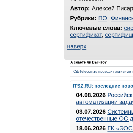
Автор:
Алексей Писар
Рубрики:
ПО
,
Финанс
Ключевые слова:
си
сертификат
,
сертифиц
наверх
А знаете ли Вы что?
CityTelecom.ru проводит активную
ITSZ.RU: последние нов
04.08.2026
Российск
автоматизации зада
03.07.2026
Системны
отечественные ОС д
18.06.2026
ГК «ЭОС»