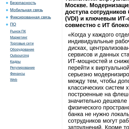
Безопасность
Москве. Модернизаци
Мобильная связь
доступа сотрудников
Фиксированная связь
(VDI) и ключевым ИТ
совместно с ИТ блоко
ПО
Рынок ПК
«Когда у каждого отде
Маркетинг
индивидуальные рабоч
Торговые сети
дисках, централизова
Оборудование
сервисов и данных ст
Outsourcing
ИТ-мощностей и сниже
Кадры
перейти к виртуальной
Регулирование
серьезно модернизиро
Финансы
Web
между тем, чтобы доп
классических систем 
построенные на флеш
значительно дешевле 
физического простран
банка не нужно локал
сотрудников могут раб
затруднений. Кроме то