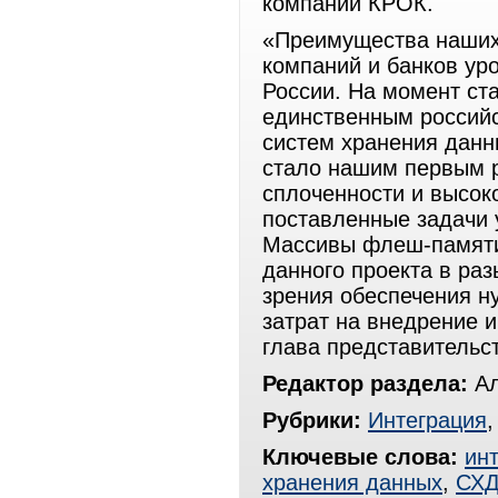
компании КРОК.
«Преимущества наших
компаний и банков уро
России. На момент ст
единственным российс
систем хранения дан
стало нашим первым р
сплоченности и высок
поставленные задачи 
Массивы флеш-памяти 
данного проекта в раз
зрения обеспечения ну
затрат на внедрение 
глава представительст
Редактор раздела:
Ал
Рубрики:
Интеграция
Ключевые слова:
ин
хранения данных
,
СХ