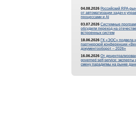
04.08.2026
Российский RPA-рын
от автоматизации задач к упр
процессами и AI
03.07.2026
Системные програ
обсудили переход на отечеств
встроенных систем
18.06.2026
ГК «ЭОС» подвела и
партнерской конференции «Ве
документооборот – 2026»
16.06.2026
От децентрализован
governed self-service: эксперт
смену парадигмы на рынке дан