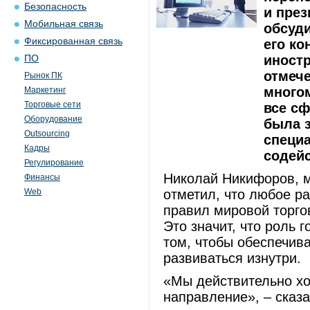
Безопасность
и пре
Мобильная связь
обсуди
Фиксированная связь
его ко
иност
ПО
отмече
Рынок ПК
многом
Маркетинг
Торговые сети
все сф
Оборудование
была з
Outsourcing
специа
Кадры
содейс
Регулирование
Николай Никифоров, м
Финансы
Web
отметил, что любое р
правил мировой торгов
Это значит, что роль 
том, чтобы обеспечив
развиваться изнутри.
«Мы действительно хот
направление», – сказ