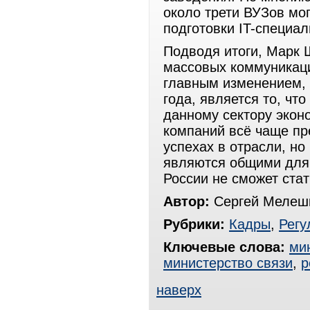
около трети ВУЗов мо
подготовки IT-специал
Подводя итоги, Марк 
массовых коммуникаци
главным изменением,
года, является то, чт
данному сектору эконо
компаний всё чаще пр
успехах в отрасли, но
являются общими для 
России не сможет ста
Автор:
Сергей Мелешк
Рубрики:
Кадры
,
Регу
Ключевые слова:
ми
министерство связи
,
р
наверх