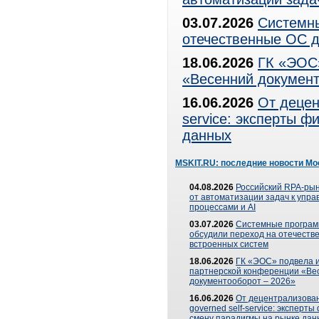
03.07.2026
Системны
отечественные ОС д
18.06.2026
ГК «ЭОС»
«Весенний документ
16.06.2026
От децен
service: эксперты 
данных
MSKIT.RU: последние новости Мо
04.08.2026
Российский RPA-рын
от автоматизации задач к упр
процессами и AI
03.07.2026
Системные програ
обсудили переход на отечеств
встроенных систем
18.06.2026
ГК «ЭОС» подвела и
партнерской конференции «Ве
документооборот – 2026»
16.06.2026
От децентрализован
governed self-service: эксперт
смену парадигмы на рынке дан