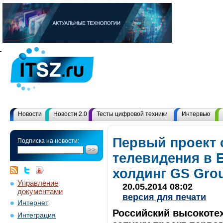
Новости
Новости 2.0
Тесты цифровой техники
Интервью
Первый проект 
Подписка на новости:
телевидения в 
холдинг GS Gro
Управление
20.05.2014 08:02
документами
версия для печати
Интернет
Российский высокотех
Интеграция