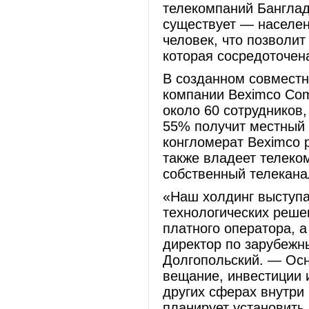
телекомпаний Банглад
существует — населе
человек, что позволи
которая сосредоточен
В созданном совместн
компании Beximco Comm
около 60 сотрудников
55% получит местный 
конгломерат Beximco 
также владеет телек
собственный телекана
«Наш холдинг выступа
технологических реше
платного оператора, 
директор по зарубежн
Долгопольский. — Осн
вещание, инвестиции 
других сферах внутри
планирует установить