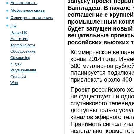
запуску проект перво
Безопасность
Бангладеш. В начале
Мобильная связь
соглашение с крупне
Фиксированная связь
промышленным конгло
ПО
будет запущен новый
Рынок ПК
вещательные проекты
Маркетинг
российских высоких т
Торговые сети
Коммерческое вещание
Оборудование
Outsourcing
конца 2014 года. Инве
Кадры
500 миллионов рублей 
Регулирование
планируется подключи
Финансы
привлекать около 400 
Web
Проект российского хо
не существует ни одн
спутникового телевид
доступны только услу
каналов эфирного тел
Принимать сигнал инд
нелегально, кроме тог