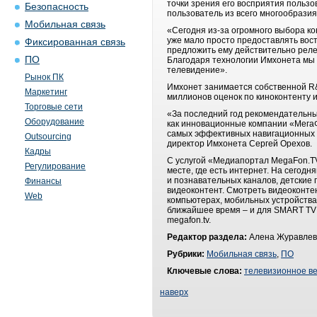
точки зрения его восприятия польз
Безопасность
пользователь из всего многообразия
Мобильная связь
«Сегодня из-за огромного выбора ко
уже мало просто предоставлять вос
Фиксированная связь
предложить ему действительно реле
ПО
Благодаря технологии Имхонета мы 
телевидение».
Рынок ПК
Имхонет занимается собственной R&
Маркетинг
миллионов оценок по киноконтенту и
Торговые сети
«За последний год рекомендательны
Оборудование
как инновационные компании «МегаФ
самых эффективных навигационных р
Outsourcing
директор Имхонета Сергей Орехов.
Кадры
С услугой «Медиапортал MegaFon.TV
Регулирование
месте, где есть интернет. На сегод
и познавательных каналов, детские
Финансы
видеоконтент. Смотреть видеоконте
Web
компьютерах, мобильных устройства
ближайшее время – и для SMART TV
megafon.tv.
Редактор раздела:
Алена Журавлев
Рубрики:
Мобильная связь
,
ПО
Ключевые слова:
телевизионное в
наверх