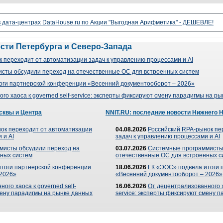
 дата-центрах DataHouse.ru по Акции "Выгодная Арифметика" - ДЕШЕВЛЕ!
ости Петербурга и Северо-Запада
 переходит от автоматизации задач к управлению процессами и AI
сты обсудили переход на отечественные ОС для встроенных систем
оги партнерской конференции «Весенний документооборот – 2026»
го хаоса к governed self-service: эксперты фиксируют смену парадигмы на р
сквы и Центра
NNIT.RU: последние новости Нижнего 
ок переходит от автоматизации
04.08.2026
Российский RPA-рынок пе
 и AI
задач к управлению процессами и AI
мисты обсудили переход на
03.07.2026
Системные программисты
ных систем
отечественные ОС для встроенных с
итоги партнерской конференции
18.06.2026
ГК «ЭОС» подвела итоги 
 2026»
«Весенний документооборот – 2026»
ого хаоса к governed self-
16.06.2026
От децентрализованного ха
мену парадигмы на рынке данных
service: эксперты фиксируют смену 