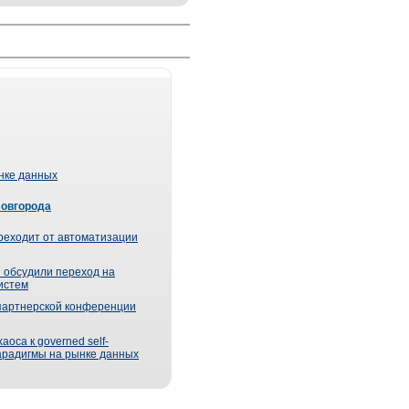
ынке данных
Новгорода
реходит от автоматизации
 обсудили переход на
истем
партнерской конференции
оса к governed self-
парадигмы на рынке данных