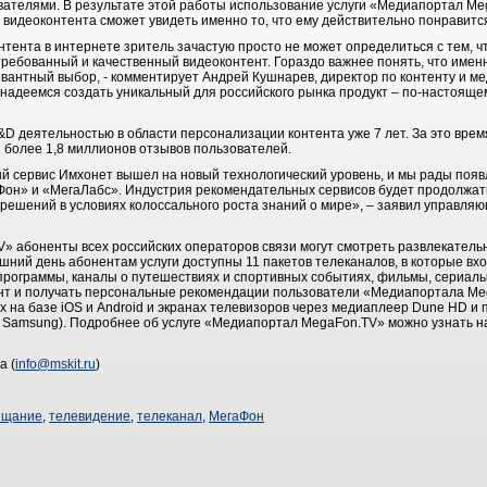
ователями. В результате этой работы использование услуги «Медиапортал Me
 видеоконтента сможет увидеть именно то, что ему действительно понравитс
нтента в интернете зритель зачастую просто не может определиться с тем, чт
требованный и качественный видеоконтент. Гораздо важнее понять, что имен
вантный выбор, - комментирует Андрей Кушнарев, директор по контенту и ме
надеемся создать уникальный для российского рынка продукт – по-настоящ
D деятельностью в области персонализации контента уже 7 лет. За это врем
 более 1,8 миллионов отзывов пользователей.
й сервис Имхонет вышел на новый технологический уровень, и мы рады появл
он» и «МегаЛабс». Индустрия рекомендательных сервисов будет продолжать 
ешений в условиях колоссального роста знаний о мире», – заявил управля
» абоненты всех российских операторов связи могут смотреть развлекатель
няшний день абонентам услуги доступны 11 пакетов телеканалов, в которые 
 программы, каналы о путешествиях и спортивных событиях, фильмы, сериалы
нт и получать персональные рекомендации пользователи «Медиапортала Me
х на базе iOS и Android и экранах телевизоров через медиаплеер Dune HD и
 Samsung). Подробнее об услуге «Медиапортал MegaFon.TV» можно узнать 
а (
info@mskit.ru
)
ещание
,
телевидение
,
телеканал
,
МегаФон