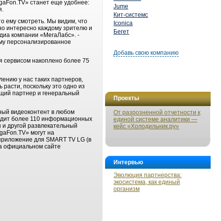
gaFon.TV» станет еще удобнее:
Jume
я.
Кит-системс
о ему смотреть. Мы видим, что
Iconica
но интересно каждому зрителю и
Бегет
диа компании «МегаЛабс». -
ему персонализированное
Добавь свою компанию
я сервисом накоплено более 75
ению у нас таких партнеров,
расти, поскольку это одно из
ющий партнер и генеральный
Проекты
ный видеоконтент в любом
От разрозненной отчетности к
входит более 110 информационных
единой системе аналитики —
 и другой развлекательный
кейс «Холодильник.ру»
gaFon.TV» могут на
 приложение для SMART TV LG (в
на официальном сайте
Интервью
Эволюция партнерства:
экосистема, как единый
организм