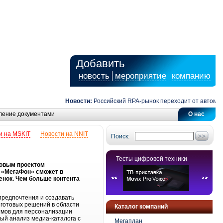
Добавить
новость
мероприятие
компанию
Новости:
Российский RPA-рынок переходит от автоматиз
ление документами
О нас
и на MSKIT
Новости на NNIT
Поиск:
Тесты цифровой техники
новым проектом
 «МегаФон» сможет в
енок. Чем больше контента
предпочтения и создавать
готовых решений в области
Каталог компаний
тмов для персонализации
ый анализ медиа-каталога с
Мегаплан