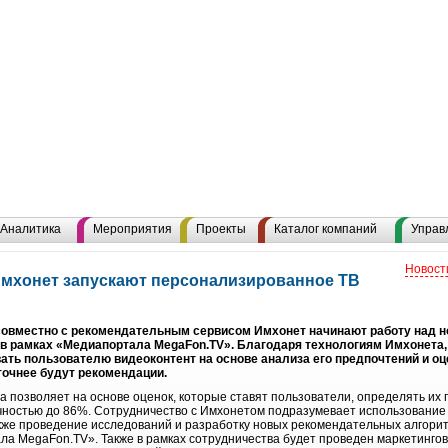
Аналитика
Мероприятия
Проекты
Каталог компаний
Управ
Новост
Имхонет запускают персонализированное ТВ
совместно с рекомендательным сервисом Имхонет начинают работу над 
в рамках «Медиапортала MegaFon.TV». Благодаря технологиям Имхонета,
ть пользователю видеоконтент на основе анализа его предпочтений и оц
точнее будут рекомендации.
 позволяет на основе оценок, которые ставят пользователи, определять их 
ностью до 86%. Сотрудничество с Имхонетом подразумевает использование 
акже проведение исследований и разработку новых рекомендательных алгори
ла MegaFon.TV». Также в рамках сотрудничества будет проведен маркетингов