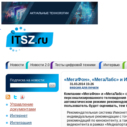
Новости
Новости 2.0
Тесты цифровой техники
Интервью
«МегаФон», «МегаЛабс» и 
Подписка на новости:
31.03.2014 15:26
версия для печати
Компании «МегаФон» и «МегаЛабс» 
персонализированного телевидения 
автоматическом режиме рекомендова
Управление
пользователь будет оценивать, тем 
документами
Рекомендательная система Имхонета
Интернет
индивидуальные рекомендации с точ
рекомендаций по киноконтенту, а т
Интеграция
видеконтента в рамках «Медиапорта