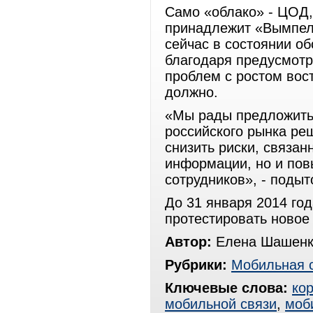
Само «облако» - ЦОД,
принадлежит «Вымпел
сейчас в состоянии о
благодаря предусмотр
проблем с ростом вос
должно.
«Мы рады предложить
российского рынка ре
снизить риски, связа
информации, но и пов
сотрудников», - поды
До 31 января 2014 го
протестировать новое
Автор:
Елена Шашенк
Рубрики:
Мобильная 
Ключевые слова:
ко
мобильной связи
,
моб