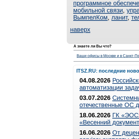
программное обеспеч
мобильной связи
,
упр
ВымпелКом
,
ланит
,
те
наверх
А знаете ли Вы что?
Ваши офисы в Москве и в Санкт-Пе
ITSZ.RU: последние нов
04.08.2026
Российск
автоматизации зада
03.07.2026
Системны
отечественные ОС д
18.06.2026
ГК «ЭОС»
«Весенний документ
16.06.2026
От децен