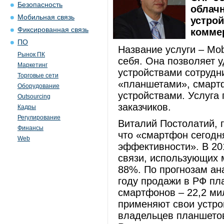
Безопасность
облач
Мобильная связь
устрой
Фиксированная связь
коммер
ПО
Название услуги – Mob
Рынок ПК
себя. Она позволяет 
Маркетинг
устройствами сотрудн
Торговые сети
«планшетами», смартф
Оборудование
устройствами. Услуга
Outsourcing
заказчиков.
Кадры
Регулирование
Виталий Постолатий, 
Финансы
что «смартфон сегодн
Web
эффективности». В 20
связи, использующих 
88%. По прогнозам ана
году продажи в РФ пл
смартфонов – 22,2 ми
применяют свои устр
владельцев планшетов