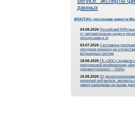
service: эксперты 
данных
MSKIT.RU: последние новости Мо
04.08.2026
Российский RPA-рын
от автоматизации задач к упр
процессами и AI
03.07.2026
Системные програ
обсудили переход на отечеств
встроенных систем
18.06.2026
ГК «ЭОС» подвела и
партнерской конференции «Ве
документооборот – 2026»
16.06.2026
От децентрализован
governed self-service: эксперт
смену парадигмы на рынке дан