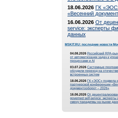
18.06.2026
ГК «ЭОС»
«Весенний документ
16.06.2026
От децен
service: эксперты 
данных
MSKIT.RU: последние новости Мо
04.08.2026
Российский RPA-рын
от автоматизации задач к упр
процессами и AI
03.07.2026
Системные програ
обсудили переход на отечеств
встроенных систем
18.06.2026
ГК «ЭОС» подвела и
партнерской конференции «Ве
документооборот – 2026»
16.06.2026
От децентрализован
governed self-service: эксперт
смену парадигмы на рынке дан