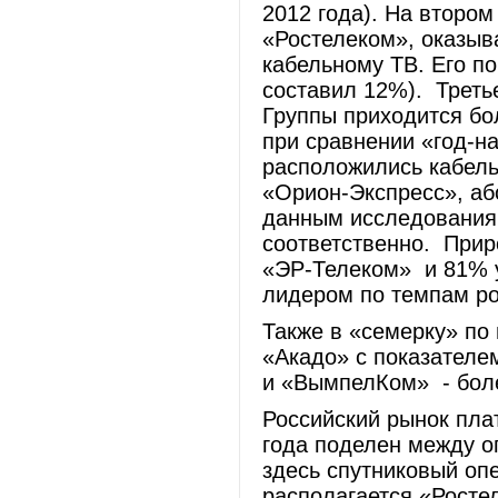
2012 года). На второ
«Ростелеком», оказыв
кабельному ТВ. Его по
составил 12%). Треть
Группы приходится бо
при сравнении «год-на
расположились кабель
«Орион-Экспресс», аб
данным исследования 
соответственно. Приро
«ЭР-Телеком» и 81% у
лидером по темпам ро
Также в «семерку» по
«Акадо» с показателе
и «ВымпелКом» - бол
Российский рынок пла
года поделен между 
здесь спутниковый оп
располагается «Росте