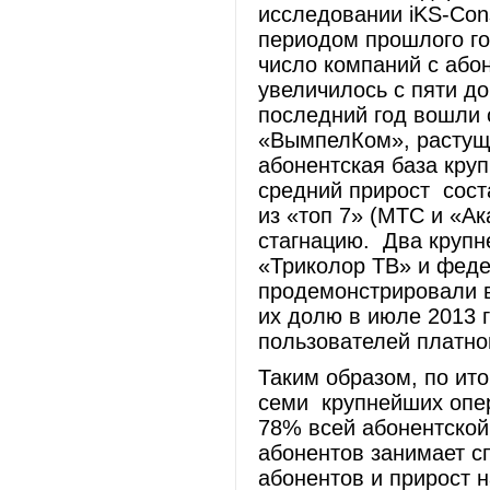
исследовании iKS-Cons
периодом прошлого го
число компаний с або
увеличилось с пяти д
последний год вошли 
«ВымпелКом», растущи
абонентская база кру
средний прирост сост
из «топ 7» (МТС и «А
стагнацию. Два крупн
«Триколор ТВ» и феде
продемонстрировали в
их долю в июле 2013 
пользователей платно
Таким образом, по ито
семи крупнейших опер
78% всей абонентской
абонентов занимает с
абонентов и прирост 