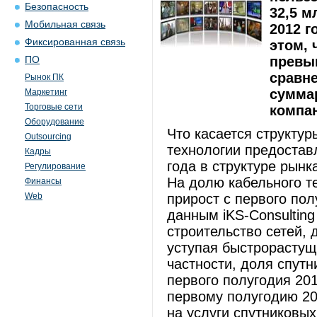
Безопасность
32,5 м
Мобильная связь
2012 г
Фиксированная связь
этом, 
превы
ПО
сравне
Рынок ПК
сумма
Маркетинг
Торговые сети
компа
Оборудование
Что касается структур
Outsourcing
технологии предоставл
Кадры
года в структуре рын
Регулирование
На долю кабельного т
Финансы
Web
прирост с первого пол
данным iKS-Consultin
строительство сетей,
уступая быстрорастущ
частности, доля спутн
первого полугодия 20
первому полугодию 20
на услуги спутниковых