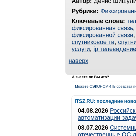
Автор:
Денис Шишули
Рубрики:
Фиксированн
Ключевые слова:
те
фиксированная связь
фиксированной связи
спутниковое тв
,
спутн
услуги
,
ip телевидени
наверх
А знаете ли Вы что?
Можете СЭКОНОМИТЬ средства полу
ITSZ.RU: последние нов
04.08.2026
Российск
автоматизации зада
03.07.2026
Системны
отечественные ОС д