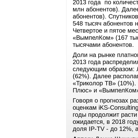
2013 года по количес
млн абонентов). Дале
абонентов). Спутнико
548 тысяч абонентов н
Четвертое и пятое ме
«ВымпелКом» (167 тыс
тысячами абонентов.
Доли на рынке платно
2013 года распредели
следующим образом: Л
(62%). Далее располаг
«Триколор ТВ» (10%).
Плюс» и «ВымпелКом
Говоря о прогнозах ра
оценкам iKS-Consulti
годы продолжит расти 
ожидается, в 2018 год
доля IP-TV - до 12%, 