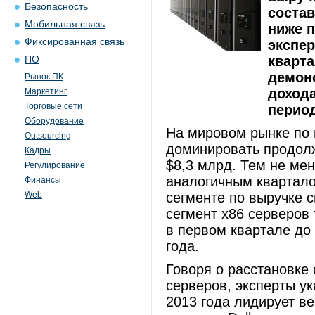
Безопасность
состав
Мобильная связь
ниже п
Фиксированная связь
экспер
кварт
ПО
демонс
Рынок ПК
доход
Маркетинг
Торговые сети
перио
Оборудование
На мировом рынке по 
Outsourcing
доминировать продолж
Кадры
$8,3 млрд. Тем не мен
Регулирование
аналогичным квартало
Финансы
Web
сегменте по выручке 
сегмент x86 серверов
в первом квартале до 
года.
Говоря о расстановке 
серверов, эксперты ук
2013 года лидирует в