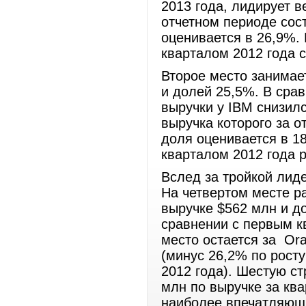
2013 года, лидирует в
отчетном периоде сос
оценивается в 26,9%.
кварталом 2012 года 
Второе место занимае
и долей 25,5%. В сра
выручки у IBM снизилс
выручка которого за о
доля оценивается в 1
кварталом 2012 года 
Вслед за тройкой лид
На четвертом месте ра
выручке $562 млн и до
сравнении с первым к
место остается за Ora
(минус 26,2% по рост
2012 года). Шестую ст
млн по выручке за ква
наиболее впечатляющи