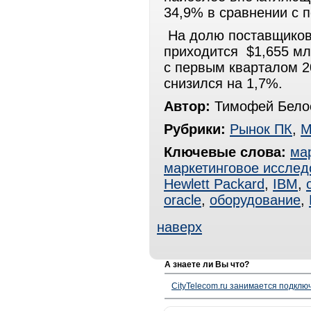
34,9% в сравнении с
На долю поставщиков
приходится $1,655 мл
с первым кварталом 20
снизился на 1,7%.
Автор:
Тимофей Белос
Рубрики:
Рынок ПК
,
М
Ключевые слова:
ма
маркетинговое исслед
Hewlett Packard
,
IBM
,
oracle
,
оборудование
,
наверх
А знаете ли Вы что?
CityTelecom.ru занимается подклю