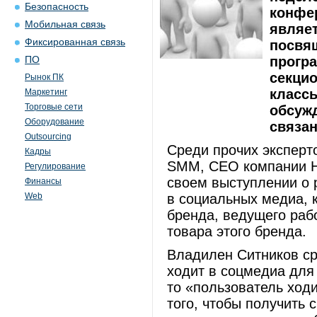
Безопасность
конфе
Мобильная связь
являе
Фиксированная связь
посвящ
прогр
ПО
секцио
Рынок ПК
класс
Маркетинг
Торговые сети
обсуж
Оборудование
связан
Outsourcing
Среди прочих эксперт
Кадры
SMM, CEO компании H
Регулирование
своем выступлении о 
Финансы
Web
в социальных медиа, 
бренда, ведущего раб
товара этого бренда.
Владилен Ситников ср
ходит в соцмедиа для 
то «пользователь ход
того, чтобы получить 