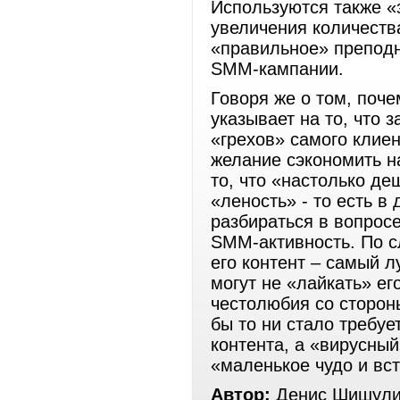
Используются также «
увеличения количеств
«правильное» преподн
SMM-кампании.
Говоря же о том, поче
указывает на то, что 
«грехов» самого клиен
желание сэкономить н
то, что «настолько де
«леность» - то есть в
разбираться в вопросе
SMM-активность. По сл
его контент – самый л
могут не «лайкать» ег
честолюбия со стороны
бы то ни стало требуе
контента, а «вирусный
«маленькое чудо и вст
Автор:
Денис Шишули