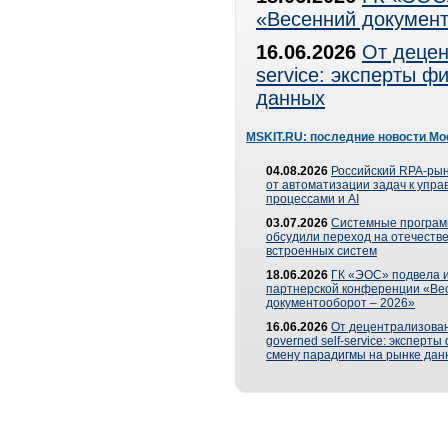
«Весенний документ
16.06.2026
От децен
service: эксперты 
данных
MSKIT.RU: последние новости Мо
04.08.2026
Российский RPA-рын
от автоматизации задач к упр
процессами и AI
03.07.2026
Системные програ
обсудили переход на отечеств
встроенных систем
18.06.2026
ГК «ЭОС» подвела и
партнерской конференции «Ве
документооборот – 2026»
16.06.2026
От децентрализован
governed self-service: эксперт
смену парадигмы на рынке дан