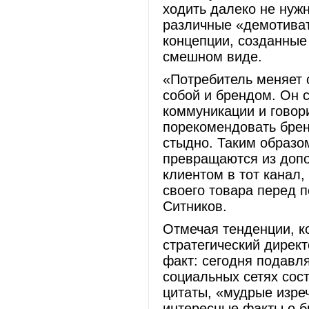
ходить далеко не нуж
различные «демотиват
концепции, созданные
смешном виде.
«Потребитель меняет 
собой и брендом. Он 
коммуникации и говори
порекомендовать брен
стыдно. Таким образо
превращаются из допо
клиентом в тот канал,
своего товара перед 
Ситников.
Отмечая тенденции, к
стратегический дирек
факт: сегодня подавл
социальных сетях сост
цитаты, «мудрые изре
интересные факты о б