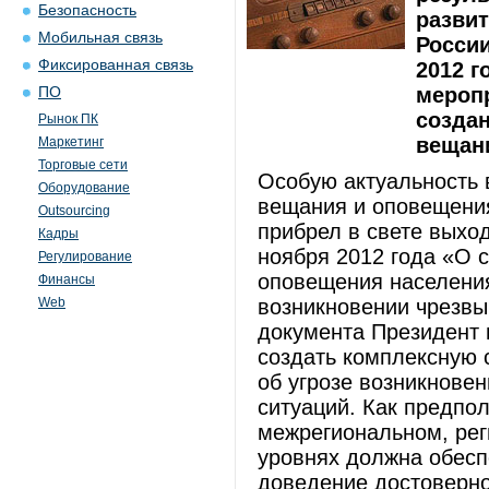
Безопасность
разви
Мобильная связь
России
Фиксированная связь
2012 г
мероп
ПО
создан
Рынок ПК
вещани
Маркетинг
Торговые сети
Особую актуальность 
Оборудование
вещания и оповещения
Outsourcing
прибрел в свете выхо
Кадры
ноября 2012 года «О 
Регулирование
оповещения населения
Финансы
Web
возникновении чрезвы
документа Президент 
создать комплексную 
об угрозе возникнове
ситуаций. Как предпо
межрегиональном, ре
уровнях должна обесп
доведение достоверно