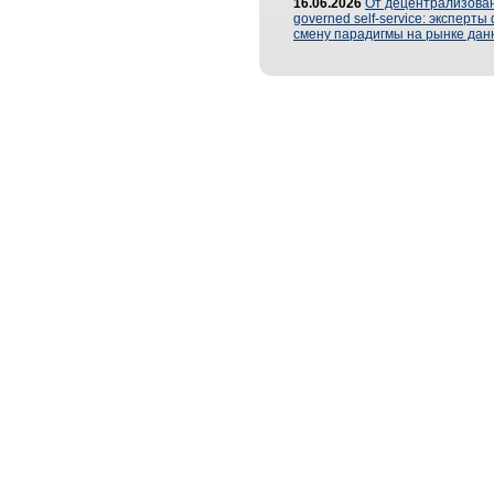
16.06.2026
От децентрализован
governed self-service: эксперт
смену парадигмы на рынке дан