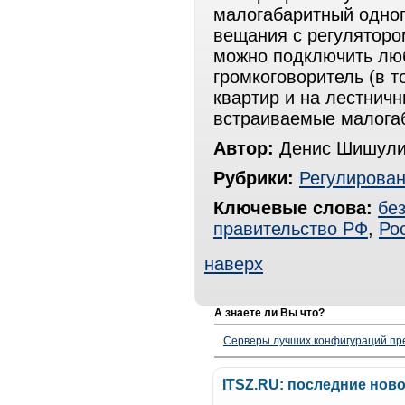
малогабаритный одно
вещания с регулятором
можно подключить лю
громкоговоритель (в т
квартир и на лестнич
встраиваемые малогаб
Автор:
Денис Шишули
Рубрики:
Регулирова
Ключевые слова:
бе
правительство РФ
,
Ро
наверх
А знаете ли Вы что?
Серверы лучших конфигураций пре
ITSZ.RU: последние нов