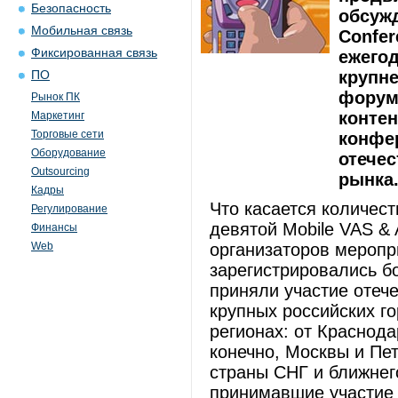
Безопасность
обсужд
Мобильная связь
Confer
Фиксированная связь
ежего
крупне
ПО
форум
Рынок ПК
конте
Маркетинг
Торговые сети
конфер
Оборудование
отечес
Outsourcing
рынка
Кадры
Что касается количест
Регулирование
девятой Mobile VAS & 
Финансы
Web
организаторов меропр
зарегистрировались б
приняли участие отече
крупных российских г
регионах: от Краснода
конечно, Москвы и Пе
страны СНГ и ближнег
принимавшие участие в