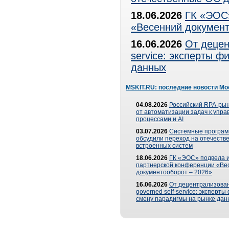
18.06.2026
ГК «ЭОС»
«Весенний документ
16.06.2026
От децен
service: эксперты 
данных
MSKIT.RU: последние новости Мо
04.08.2026
Российский RPA-рын
от автоматизации задач к упр
процессами и AI
03.07.2026
Системные програ
обсудили переход на отечеств
встроенных систем
18.06.2026
ГК «ЭОС» подвела и
партнерской конференции «Ве
документооборот – 2026»
16.06.2026
От децентрализован
governed self-service: эксперт
смену парадигмы на рынке дан