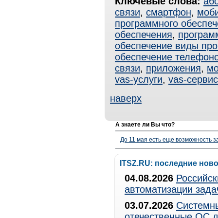
Ключевые слова:
аб
связи
,
смартфон
,
моб
программного обеспеч
обеспечения
,
програм
обеспечение виды про
обеспечение телефон
связи
,
приложения
,
мо
vas-услуги
,
vas-серви
наверх
А знаете ли Вы что?
До 11 мая есть еще возможность з
ITSZ.RU: последние нов
04.08.2026
Российск
автоматизации зада
03.07.2026
Системны
отечественные ОС д