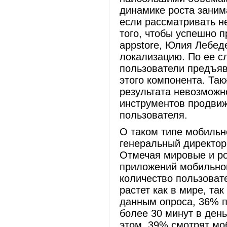
динамике роста заним
если рассматривать н
того, чтобы успешно 
appstore, Юлия Лебед
локализацию. По ее с
пользователи предъяв
этого компонента. Так
результата невозможн
инструментов продви
пользователя.
О таком типе мобильн
генеральный директо
Отмечая мировые и ро
приложений мобильного
количество пользоват
растет как в мире, та
данным опроса, 36% п
более 30 минут в день
этом, 39% смотрят мо