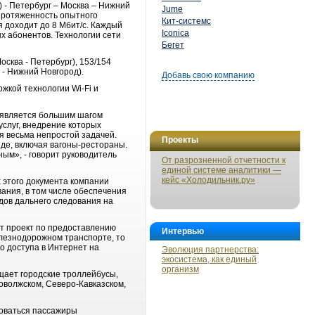
 - Петербург – Москва – Нижний
Jume
протяженность опытного
Кит-системс
 доходит до 8 Мбит/с. Каждый
Iconica
х абонентов. Технологии сети
Бегет
сква - Петербург), 153/154
г - Нижний Новгород).
Добавь свою компанию
жкой технологии Wi-Fi и
 является большим шагом
слуг, внедрение которых
я весьма непростой задачей.
Проекты
зде, включая вагоны-рестораны.
ым», - говорит руководитель
От разрозненной отчетности к
единой системе аналитики —
кейс «Холодильник.ру»
 этого документа компании
ания, в том числе обеспечения
дов дальнего следования на
ет проект по предоставлению
Интервью
елезнодорожном транспорте, то
о доступа в Интернет на
Эволюция партнерства:
экосистема, как единый
организм
щает городские троллейбусы,
оволжском, Северо-Кавказском,
зоваться пассажиры