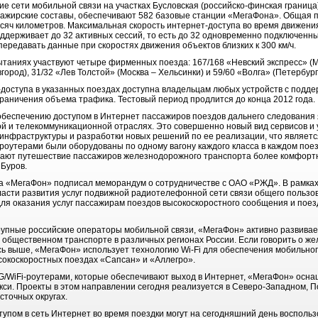
е сети мобильной связи на участках Бусловская (российско-финская граница)
сажирские составы, обеспечивают 582 базовые станции «МегаФона». Общая 
сяч километров. Максимальная скорость интернет-доступа во время движения
оддерживает до 32 активных сессий, то есть до 32 одновременно подключенны
передавать данные при скоростях движения объектов близких к 300 км/ч.
ытаниях участвуют четыре фирменных поезда: 167/168 «Невский экспресс» (Мо
город), 31/32 «Лев Толстой» (Москва – Хельсинки) и 59/60 «Волга» (Петербур
доступа в указанных поездах доступна владельцам любых устройств с поддер
граничения объема трафика. Тестовый период продлится до конца 2012 года.
обеспечению доступом в Интернет пассажиров поездов дальнего следования
й и телекоммуникационной отраслях. Это совершенно новый вид сервисов и у
инфраструктуры и разработки новых решений по ее реализации, что являетс
 роутерами были оборудованы по одному вагону каждого класса в каждом пое
лают путешествие пассажиров железнодорожного транспорта более комфортн
 Буров.
да «МегаФон» подписал меморандум о сотрудничестве с ОАО «РЖД». В рамках
ласти развития услуг подвижной радиотелефонной сети связи общего пользов
для оказания услуг пассажирам поездов высокоскоростного сообщения и поез
 крупные российские операторы мобильной связи, «МегаФон» активно развива
в общественном транспорте в различных регионах России. Если говорить о ж
сь выше, «МегаФон» использует технологию Wi-Fi для обеспечения мобильног
ысокоскоростных поездах «Сапсан» и «Аллегро».
3G/WiFi-роутерами, которые обеспечивают выход в Интернет, «МегаФон» осна
кси. Проекты в этом направлении сегодня реализуется в Северо-Западном, П
сточных округах.
тупом в сеть Интернет во время поездки могут на сегодняшний день восполь