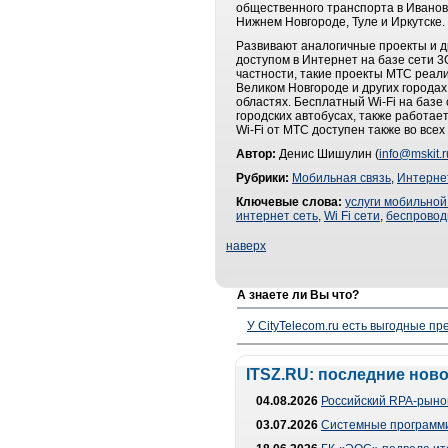
общественного транспорта в Иваново
Нижнем Новгороде, Туле и Иркутске.
Развивают аналогичные проекты и д
доступом в Интернет на базе сети 
частности, такие проекты МТС реали
Великом Новгороде и других городах
областях. Бесплатный Wi-Fi на базе 
городских автобусах, также работае
Wi-Fi от МТС доступен также во все
Автор:
Денис Шишулин (
info@mskit.r
Рубрики:
Мобильная связь
,
Интерне
Ключевые слова:
услуги мобильной
интернет сеть
,
Wi Fi сети
,
беспровод
наверх
А знаете ли Вы что?
У CityTelecom.ru есть выгодные п
ITSZ.RU: последние нов
04.08.2026
Российский RPA-рынок
03.07.2026
Системные программи