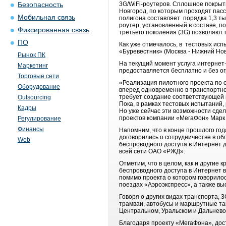
3G/WiFi-роутеров. Сплошное покрыти
Безопасность
Новгород, по которым проходят пас
Мобильная связь
полигона составляет порядка 1,3 ты
роутер, установленный в составе, п
Фиксированная связь
третьего поколения (3G) позволяют 
ПО
Как уже отмечалось, в тестовых исп
«Буревестник» (Москва - Нижний Нов
Рынок ПК
На текущий момент услуга интернет-
Маркетинг
предоставляется бесплатно и без о
Торговые сети
«Реализация пилотного проекта по 
Оборудование
вперед одновременно в транспортно
требует создание соответствующей 
Outsourcing
Пока, в рамках тестовых испытаний,
Кадры
Но уже сейчас эти возможности сде
проектов компании «МегаФон» Марк
Регулирование
Финансы
Напомним, что в конце прошлого го
договорились о сотрудничестве в об
Web
беспроводного доступа в Интернет 
всей сети ОАО «РЖД».
Отметим, что в целом, как и другие
беспроводного доступа в Интернет 
помимо проекта о котором говорило
поездах «Аэроэкспресс», а также в
Говоря о других видах транспорта, 
трамваи, автобусы и маршрутные та
Центральном, Уральском и Дальнево
Благодаря проекту «МегаФона», дос