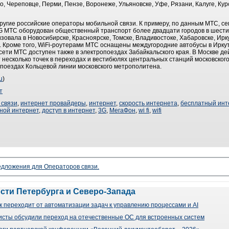
, Череповце, Перми, Пензе, Воронеже, Ульяновске, Уфе, Рязани, Калуге, Кур
ругие российские операторы мобильной связи. К примеру, по данным МТС, се
3G МТС оборудован общественный транспорт более двадцати городов в шести
зовала в Новосибирске, Красноярске, Томске, Владивостоке, Хабаровске, Ирк
. Кроме того, WiFi-роутерами МТС оснащены междугородние автобусы в Ирку
сети МТС доступен также в электропоездах Забайкальского края. В Москве дей
т несколько точек в переходах и вестибюлях центральных станций московско
х поездах Кольцевой линии московского метрополитена.
u
)
т
 связи
,
интернет провайдеры
,
интернет
,
скорость интернета
,
бесплатный инт
ной интернет
,
доступ в интернет
,
3G
,
МегаФон
,
wi fi
,
wifi
редложения для Операторов связи.
ости Петербурга и Северо-Запада
 переходит от автоматизации задач к управлению процессами и AI
сты обсудили переход на отечественные ОС для встроенных систем