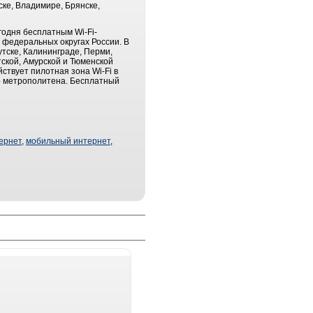
ске, Владимире, Брянске,
годня бесплатным Wi-Fi-
 федеральных округах России. В
утске, Калининграде, Перми,
тской, Амурской и Тюменской
ствует пилотная зона Wi-Fi в
го метрополитена. Бесплатный
ернет
,
мобильный интернет
,