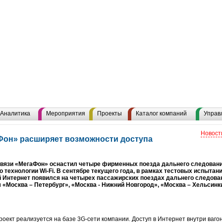
Аналитика
Мероприятия
Проекты
Каталог компаний
Управ
Новост
гаФон» расширяет возможности доступа
связи «МегаФон» оснастил четыре фирменных поезда дальнего следован
о технологии Wi-Fi. В сентябре текущего года, в рамках тестовых испытан
Интернет появился на четырех пассажирских поездах дальнего следован
«Москва – Петербург», «Москва - Нижний Новгород», «Москва – Хельсинки
оект реализуется на базе 3G-сети компании. Доступ в Интернет внутри ваг