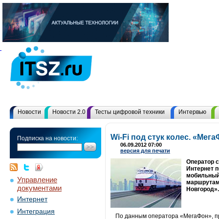
Новости
Новости 2.0
Тесты цифровой техники
Интервью
Wi-Fi под стук колес. «Ме
Подписка на новости:
06.09.2012 07:00
версия для печати
Оператор 
Интернет п
мобильный 
Управление
маршрутам 
документами
Новгород».
Интернет
Интеграция
По данным оператора «МегаФон», пр