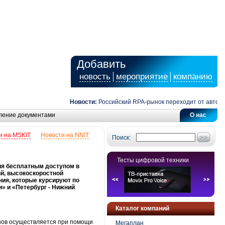
Добавить
новость
мероприятие
компанию
Новости:
Российский RPA-рынок переходит от автомати
ление документами
О нас
и на MSKIT
Новости на NNIT
Поиск:
Тесты цифровой техники
ия бесплатным доступом в
ий, высокоскоростной
ия, которые курсируют по
» и «Петербург - Нижний
Каталог компаний
онов осуществляется при помощи
Мегаплан