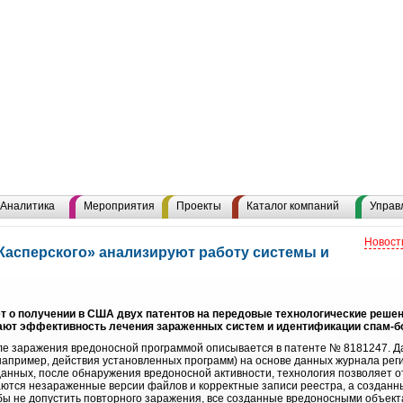
Аналитика
Мероприятия
Проекты
Каталог компаний
Управ
Новост
Касперского» анализируют работу системы и
т о получении в США двух патентов на передовые технологические реше
ают эффективность лечения зараженных систем и идентификации спам-бо
ле заражения вредоносной программой описывается в патенте № 8181247. Д
например, действия установленных программ) на основе данных журнала рег
данных, после обнаружения вредоносной активности, технология позволяет о
ваются незараженные версии файлов и корректные записи реестра, а созданн
бы не допустить повторного заражения, все созданные вредоносными объек