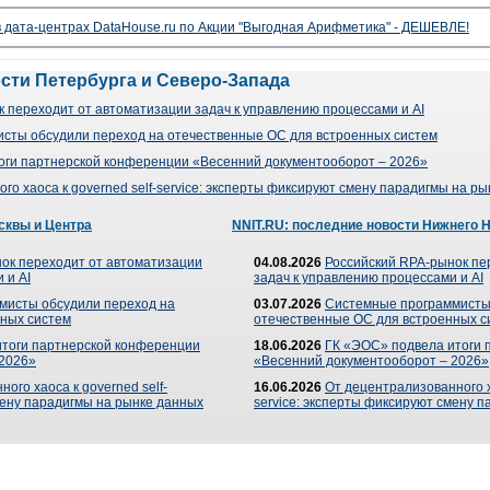
 дата-центрах DataHouse.ru по Акции "Выгодная Арифметика" - ДЕШЕВЛЕ!
ости Петербурга и Северо-Запада
 переходит от автоматизации задач к управлению процессами и AI
сты обсудили переход на отечественные ОС для встроенных систем
оги партнерской конференции «Весенний документооборот – 2026»
го хаоса к governed self-service: эксперты фиксируют смену парадигмы на р
сквы и Центра
NNIT.RU: последние новости Нижнего 
ок переходит от автоматизации
04.08.2026
Российский RPA-рынок пе
 и AI
задач к управлению процессами и AI
мисты обсудили переход на
03.07.2026
Системные программисты
ных систем
отечественные ОС для встроенных с
итоги партнерской конференции
18.06.2026
ГК «ЭОС» подвела итоги 
 2026»
«Весенний документооборот – 2026»
ого хаоса к governed self-
16.06.2026
От децентрализованного ха
мену парадигмы на рынке данных
service: эксперты фиксируют смену 