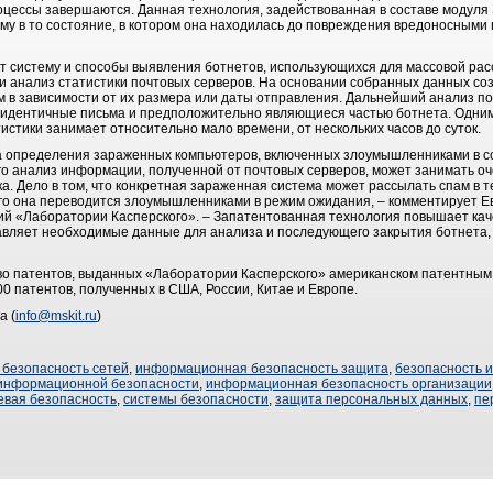
цессы завершаются. Данная технология, задействованная в составе модуля S
ему в то состояние, в котором она находилась до повреждения вредоносными
 систему и способы выявления ботнетов, использующихся для массовой ра
 и анализ статистики почтовых серверов. На основании собранных данных со
 в зависимости от их размера или даты отправления. Дальнейший анализ п
идентичные письма и предположительно являющиеся частью ботнета. Одним
тистики занимает относительно мало времени, от нескольких часов до суток.
а определения зараженных компьютеров, включенных злоумышленниками в со
го анализ информации, полученной от почтовых серверов, может занимать оч
а. Дело в том, что конкретная зараженная система может рассылать спам в т
чего она переводится злоумышленниками в режим ожидания, – комментирует Е
ий «Лаборатории Касперского». – Запатентованная технология повышает ка
авляет необходимые данные для анализа и последующего закрытия ботнета, 
о патентов, выданных «Лаборатории Касперского» американском патентным 
0 патентов, полученных в США, России, Китае и Европе.
а (
info@mskit.ru
)
безопасность сетей
,
информационная безопасность защита
,
безопасность 
информационной безопасности
,
информационная безопасность организации
евая безопасность
,
системы безопасности
,
защита персональных данных
,
пе