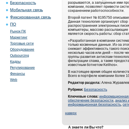
Безопасность
разрываются, а запущенные ими про
компании, позволяет привести сист
Мобильная связь
сохранением работоспособности.
Фиксированная связь
Второй патент № 8195750 описывает
Данная технология организует сбор
ПО
распространения электронных писем
компьютеры, массово рассылающие 
Рынок ПК
является скорость работы: cбор ста
Маркетинг
«Разработанная в компании систем
Торговые сети
только косвенные данные. Из-за это
снижает эффективность такого поиск
Оборудование
несколько часов или дней – после 
Outsourcing
группы развития антиспам-технолог
фильтрации спама, а также предост
Кадры
известным ботнетом Kelihos».
Регулирование
В настоящее время общее количеств
Финансы
Всего в портфеле компании более 10
Web
Редактор раздела:
Алена Журавлев
Рубрики:
Безопасность
Ключевые слова:
информационная 
обеспечение безопасности
,
анализ 
информационная безопасность
,
сет
наверх
А знаете ли Вы что?