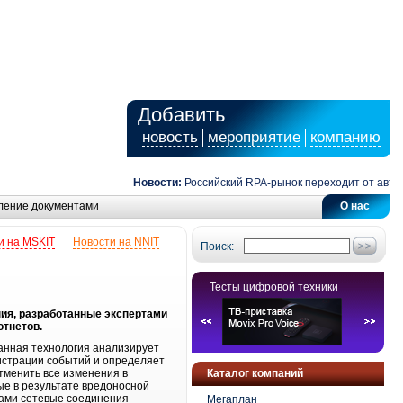
Добавить
новость
мероприятие
компанию
Новости:
Российский RPA-рынок переходит от автома
ление документами
О нас
и на MSKIT
Новости на NNIT
Поиск:
Тесты цифровой техники
ния, разработанные экспертами
тнетов.
анная технология анализирует
истрации событий и определяет
тменить все изменения в
Каталог компаний
ые в результате вредоносной
тами сетевые соединения
Мегаплан