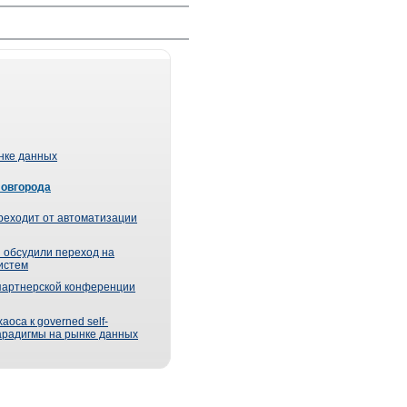
ынке данных
Новгорода
реходит от автоматизации
 обсудили переход на
истем
партнерской конференции
оса к governed self-
парадигмы на рынке данных