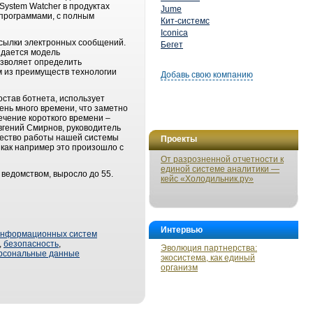
ystem Watcher в продуктах
Jume
 программами, с полным
Кит-системс
Iconica
ссылки электронных сообщений.
Бегет
здается модель
озволяет определить
 из преимуществ технологии
Добавь свою компанию
став ботнета, использует
ень много времени, что заметно
ечение короткого времени –
вгений Смирнов, руководитель
чество работы нашей системы
Проекты
как например это произошло с
От разрозненной отчетности к
единой системе аналитики —
ведомством, выросло до 55.
кейс «Холодильник.ру»
Интервью
информационных систем
,
безопасность
,
Эволюция партнерства:
рсональные данные
экосистема, как единый
организм