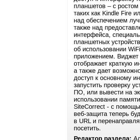
планшетов – с ростом
таких как Kindle Fire
над обеспечением луч
также над предоставл
интерфейса, специаль
планшетных устройств
об использовании WiF
приложением. Виджет –
отображает краткую и
а также дает возможн
доступ к основному инт
запустить проверку у
ПО, или вывести на э
использовании памяти
SiteCorrect - с помощ
веб-защита теперь бу
в URL и перенаправля
посетить.
Редактор раздела:
Ал