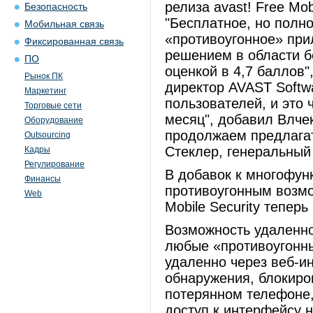
релиза avast! Free Mob
Безопасность
"Бесплатное, но полн
Мобильная связь
«противоугонное» пр
Фиксированная связь
решением в области бе
ПО
оценкой в 4,7 баллов"
Рынок ПК
директор AVAST Softw
Маркетинг
пользователей, и это 
Торговые сети
месяц", добавил Влче
Оборудование
продолжаем предлагат
Outsourcing
Стеклер, генеральный
Кадры
Регулирование
В добавок к многофун
Финансы
противоугонным возмо
Web
Mobile Security тепер
Возможность удаленно
любые «противоугонные
удаленно через веб-и
обнаружения, блокиро
потерянном телефоне,
доступ к интерфейсу 