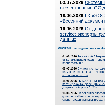
03.07.2026
Системны
отечественные ОС д
18.06.2026
ГК «ЭОС»
«Весенний документ
16.06.2026
От децен
service: эксперты 
данных
MSKIT.RU: последние новости Мо
04.08.2026
Российский RPA-рын
от автоматизации задач к упр
процессами и AI
03.07.2026
Системные програ
обсудили переход на отечеств
встроенных систем
18.06.2026
ГК «ЭОС» подвела и
партнерской конференции «Ве
документооборот – 2026»
16.06.2026
От децентрализован
governed self-service: эксперт
смену парадигмы на рынке дан