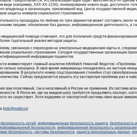
лларов. Предполагается, что реализация идеи будет выполняться по одному
 виде (например, XXX-XX-1234), генерирование нового кода, доступного тол
ого владельцу и организации, присвоившей код. Центр государственной мед
дом защиты номеров социального страхования.
тельность процедуры по любому из трех вариантов может составить около че
анными лицами, обновление баз данных, информационная деятельность, а та
 медицинской помощи отмечают, что для получения средств финансирования 
 более тщательный анализ методов защиты.
лему, связанную с переходом на электронные медицинские карты и, следов
мерам социального страхования. Сегодня государственные организации призн
ентификационной информации пациентов.
ости комментирует главный аналитик InfoWatch Николай Федотов: «Проблем
о сильно запущена. В своё время американцы понадеялись на частную иниц
ированием. В результате номер соцстрахования стихийно стал своеобразны
нничества. Сейчас предлагается решить эту застарелую проблему раз и навс
 (как позитивный, так и негативный) в России не применим. Их система воз
личности. В Росси же, где на каждом шагу требуется предъявить паспорт, соо
осто не существует. Хотя издержки от паспортной системы явно выше америк
а (
info@mskit.ru
)
безопасность сетей
,
информационная безопасность защита
,
безопасность 
информационной безопасности
,
информационная безопасность организации
евая безопасность
,
системы безопасности
,
защита персональных данных
,
пе