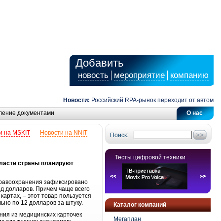
Добавить
новость
мероприятие
компанию
Новости:
Российский RPA-рынок переходит от автоматиза
ление документами
О нас
и на MSKIT
Новости на NNIT
Поиск:
Тесты цифровой техники
власти страны планируют
дравоохранения зафиксировано
д долларов. Причем чаще всего
артах, – этот товар пользуется
ьно по 12 долларов за штуку.
Каталог компаний
ния из медицинских карточек
Мегаплан