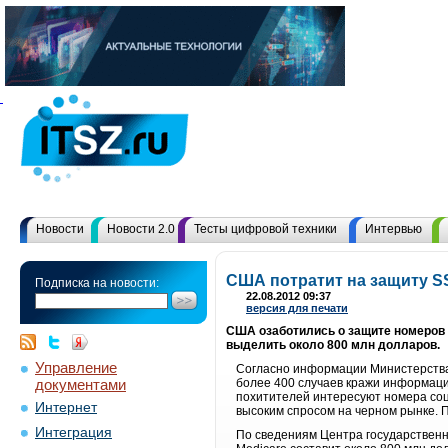
Новости
Новости 2.0
Тесты цифровой техники
Интервью
США потратит на защиту SS
Подписка на новости:
22.08.2012 09:37
версия для печати
США озаботились о защите номеров 
выделить около 800 млн долларов.
Управление
Согласно информации Министерства
документами
более 400 случаев кражи информаци
похитителей интересуют номера соци
Интернет
высоким спросом на черном рынке. П
Интеграция
По сведениям Центра государственн