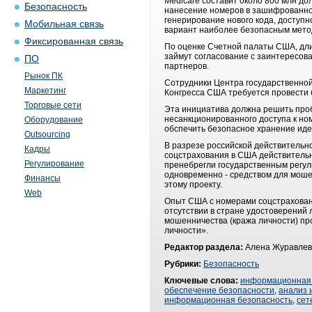
Medicare составит около 800 млн до
Безопасность
нанесение номеров в зашифрованном
генерирование нового кода, доступн
Мобильная связь
вариант наиболее безопасным мето
Фиксированная связь
По оценке Счетной палаты США, дли
займут согласование с заинтересов
ПО
партнеров.
Рынок ПК
Сотрудники Центра государственной
Маркетинг
Конгресса США требуется провести
Торговые сети
Эта инициатива должна решить проб
несанкционированного доступа к но
Оборудование
обспечить безопасное хранение ид
Outsourcing
В разрезе российской действительн
Кадры
соцстрахования в США действительн
Регулирование
пренебрегли государственным регул
одновременно - средством для моше
Финансы
этому проекту.
Web
Опыт США с номерами соцстрахования
отсутствии в стране удостоверений 
мошенничества (кража личности) пр
личности».
Редактор раздела:
Алена Журавлев
Рубрики:
Безопасность
Ключевые слова:
информационная 
обеспечение безопасности
,
анализ 
информационная безопасность
,
сет