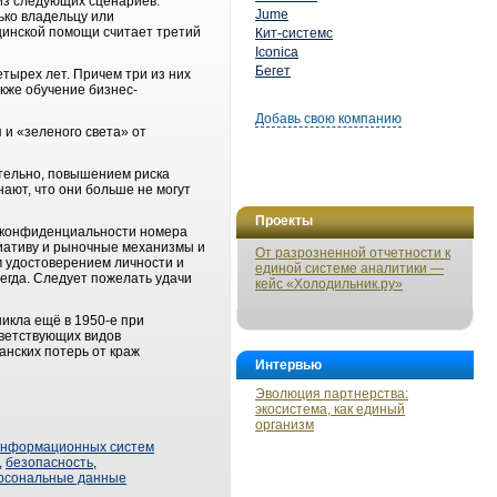
 из следующих сценариев:
Jume
ько владельцу или
ицинской помощи считает третий
Кит-системс
Iconica
Бегет
тырех лет. Причем три из них
кже обучение бизнес-
Добавь свою компанию
и «зеленого света» от
ательно, повышением риска
ают, что они больше не могут
Проекты
а конфиденциальности номера
иативу и рыночные механизмы и
От разрозненной отчетности к
м удостоверением личности и
единой системе аналитики —
егда. Следует пожелать удачи
кейс «Холодильник.ру»
никла ещё в 1950-е при
тветствующих видов
анских потерь от краж
Интервью
Эволюция партнерства:
экосистема, как единый
организм
информационных систем
,
безопасность
,
рсональные данные