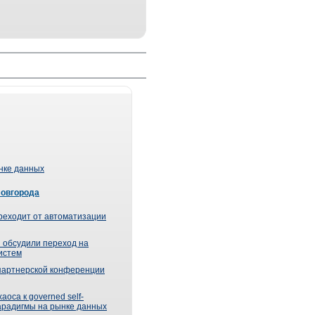
ынке данных
Новгорода
реходит от автоматизации
 обсудили переход на
истем
партнерской конференции
оса к governed self-
парадигмы на рынке данных