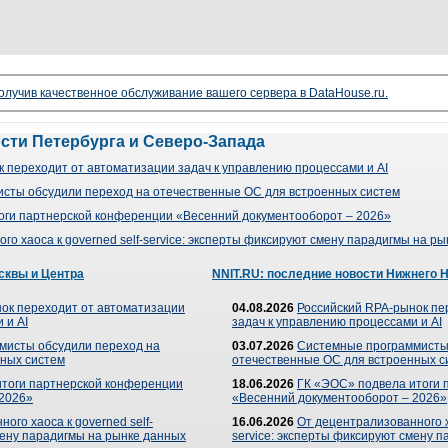
чив качественное обслуживание вашего сервера в DataHouse.ru.
ости Петербурга и Северо-Запада
 переходит от автоматизации задач к управлению процессами и AI
сты обсудили переход на отечественные ОС для встроенных систем
оги партнерской конференции «Весенний документооборот – 2026»
го хаоса к governed self-service: эксперты фиксируют смену парадигмы на р
сквы и Центра
NNIT.RU: последние новости Нижнего 
ок переходит от автоматизации
04.08.2026
Российский RPA-рынок пе
 и AI
задач к управлению процессами и AI
мисты обсудили переход на
03.07.2026
Системные программисты
ных систем
отечественные ОС для встроенных с
итоги партнерской конференции
18.06.2026
ГК «ЭОС» подвела итоги 
 2026»
«Весенний документооборот – 2026»
ого хаоса к governed self-
16.06.2026
От децентрализованного ха
мену парадигмы на рынке данных
service: эксперты фиксируют смену 