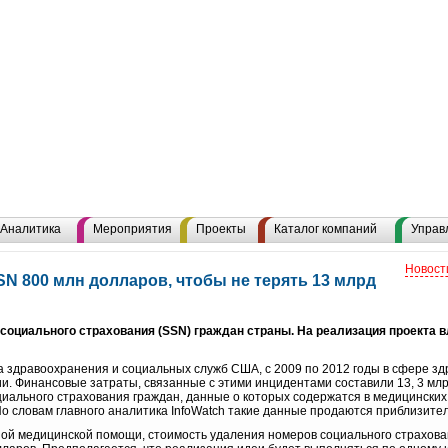
Аналитика
Мероприятия
Проекты
Каталог компаний
Управ
Новост
N 800 млн долларов, чтобы не терять 13 млрд
социального страхования (SSN) граждан страны. На реализация проекта 
 здравоохранения и социальных служб США, с 2009 по 2012 годы в сфере з
и. Финансовые затраты, связанные с этими инцидентами составили 13, 3 млр
ального страхования граждан, данные о которых содержатся в медицинских к
о словам главного аналитика InfoWatch такие данные продаются приблизител
ой медицинской помощи, стоимость удаления номеров социального страхова