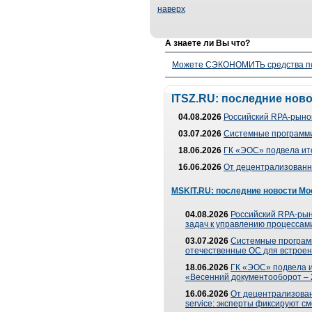
наверх
А знаете ли Вы что?
Можете СЭКОНОМИТЬ средства полу
ITSZ.RU: последние нов
04.08.2026
Российский RPA-рынок
03.07.2026
Системные программи
18.06.2026
ГК «ЭОС» подвела ит
16.06.2026
От децентрализованно
MSKIT.RU: последние новости Мо
04.08.2026
Российский RPA-рын
задач к управлению процессами
03.07.2026
Системные програм
отечественные ОС для встроен
18.06.2026
ГК «ЭОС» подвела 
«Весенний документооборот –
16.06.2026
От децентрализованн
service: эксперты фиксируют с