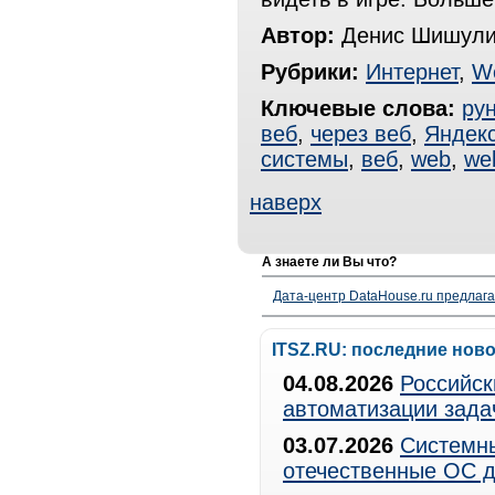
Автор:
Денис Шишули
Рубрики:
Интернет
,
W
Ключевые слова:
рун
веб
,
через веб
,
Яндек
системы
,
веб
,
web
,
we
наверх
А знаете ли Вы что?
Дата-центр DataHouse.ru предлага
ITSZ.RU: последние нов
04.08.2026
Российск
автоматизации зада
03.07.2026
Системны
отечественные ОС д