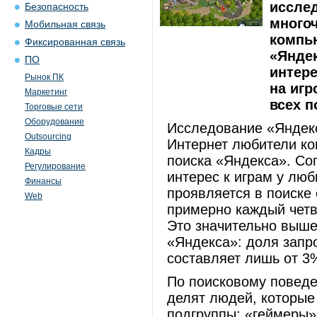
исслед
Безопасность
много
Мобильная связь
компь
Фиксированная связь
«Яндек
ПО
интере
Рынок ПК
на игр
Маркетинг
всех п
Торговые сети
Оборудование
Исследование «Яндекс
Outsourcing
Интернет любители ко
Кадры
поиска «Яндекса». Со
Регулирование
интерес к играм у лю
Финансы
проявляется в поиске 
Web
примерно каждый четв
Это значительно выше
«Яндекса»: доля запро
составляет лишь от 3
По поисковому повед
делят людей, которые
подгруппы: «геймеры»