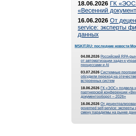
18.06.2026
ГК «ЭОС»
«Весенний документ
16.06.2026
От децен
service: эксперты 
данных
MSKIT.RU: последние новости Мо
04.08.2026
Российский RPA-рын
от автоматизации задач к упр
процессами и AI
03.07.2026
Системные програ
обсудили переход на отечеств
встроенных систем
18.06.2026
ГК «ЭОС» подвела и
партнерской конференции «Ве
документооборот – 2026»
16.06.2026
От децентрализован
governed self-service: эксперт
смену парадигмы на рынке дан