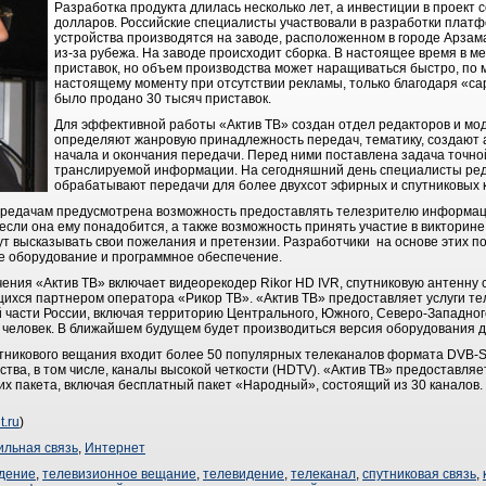
Разработка продукта длилась несколько лет, а инвестиции в проект
долларов. Российские специалисты участвовали в разработки пла
устройства производятся на заводе, расположенном в городе Арзам
из-за рубежа. На заводе происходит сборка. В настоящее время в м
приставок, но объем производства может наращиваться быстро, по м
настоящему моменту при отсутствии рекламы, только благодаря «с
было продано 30 тысяч приставок.
Для эффективной работы «Актив ТВ» создан отдел редакторов и мо
определяют жанровую принадлежность передач, тематику, создают 
начала и окончания передачи. Перед ними поставлена задача точно
транслируемой информации. На сегодняшний день специалисты ред
обрабатывают передачи для более двухсот эфирных и спутниковых 
ередачам предусмотрена возможность предоставлять телезрителю информаци
 если она ему понадобится, а также возможность принять участие в викторин
ут высказывать свои пожелания и претензии. Разработчики на основе этих п
е оборудование и программное обеспечение.
ния «Актив ТВ» включает видеорекодер Rikor HD IVR, спутниковую антенну 
ихся партнером оператора «Рикор ТВ». «Актив ТВ» предоставляет услуги теле
кой части России, включая территорию Центрального, Южного, Северо-Западн
н человек. В ближайшем будущем будет производиться версия оборудования 
путникового вещания входит более 50 популярных телеканалов формата DVB-
ства, в том числе, каналы высокой четкости (HDTV). «Актив ТВ» предоставля
х пакета, включая бесплатный пакет «Народный», состоящий из 30 каналов.
t.ru
)
льная связь
,
Интернет
дение
,
телевизионное вещание
,
телевидение
,
телеканал
,
спутниковая связь
,