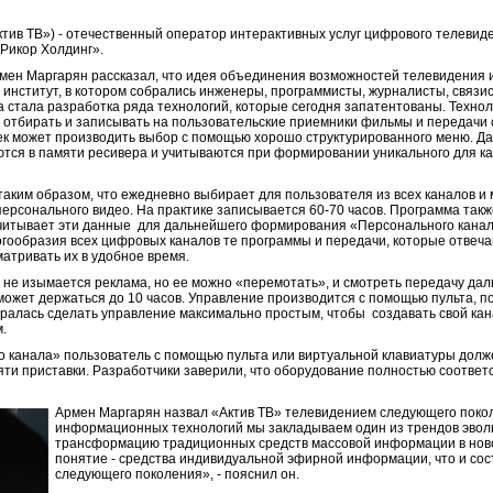
ктив ТВ») - отечественный оператор интерактивных услуг цифрового телевид
 «Рикор Холдинг».
ен Маргарян рассказал, что идея объединения возможностей телевидения и
 институт, в котором собрались инженеры, программисты, журналисты, связи
 стала разработка ряда технологий, которые сегодня запатентованы. Техноло
 отбирать и записывать на пользовательские приемники фильмы и передачи 
ек может производить выбор с помощью хорошо структурированного меню. Д
тся в памяти ресивера и учитываются при формировании уникального для к
аким образом, что ежедневно выбирает для пользователя из всех каналов и 
персонального видео. На практике записывается 60-70 часов. Программа так
читывает эти данные для дальнейшего формирования «Персонального канала
огообразия всех цифровых каналов те программы и передачи, которые отвеч
атривать их в удобное время.
 не изымается реклама, но ее можно «перемотать», и смотреть передачу дал
может держаться до 10 часов. Управление производится с помощью пульта, п
ралась сделать управление максимально простым, чтобы создавать свой кан
.
о канала» пользователь с помощью пульта или виртуальной клавиатуры долж
яти приставки. Разработчики заверили, что оборудование полностью соответ
Армен Маргарян назвал «Актив ТВ» телевидением следующего покол
информационных технологий мы закладываем один из трендов эвол
трансформацию традиционных средств массовой информации в ново
понятие - средства индивидуальной эфирной информации, что и со
следующего поколения», - пояснил он.