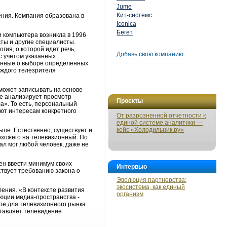
Jume
Кит-системс
ения. Компания образована в
Iconica
Бегет
 компьютера возникла в 1996
сты и другие специалисты.
гия, о которой идет речь,
Добавь свою компанию
с учетом указанных
анные о выборе определенных
аждого телезрителя
может записывать на основе
же анализирует просмотр
Проекты
». То есть, персональный
ают интересам конкретного
От разрозненной отчетности к
единой системе аналитики —
кейс «Холодильник.ру»
ьше. Естественно, существует и
охожего на телевизионный. По
ал мог любой человек, даже не
ен ввести минимум своих
Интервью
ствует требованию закона о
Эволюция партнерства:
экосистема, как единый
ения. «В контексте развития
организм
юции медиа-пространства -
е для телевизионного рынка
ставляет телевидение