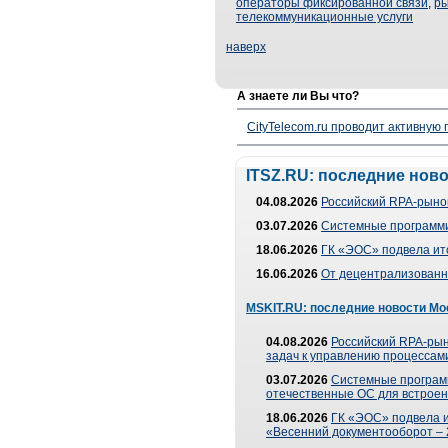
операторы фиксированной связи
,
ры
телекоммуникационные услуги
наверх
А знаете ли Вы что?
CityTelecom.ru проводит активную
ITSZ.RU: последние нов
04.08.2026
Российский RPA-рынок
03.07.2026
Системные программи
18.06.2026
ГК «ЭОС» подвела ит
16.06.2026
От децентрализованно
MSKIT.RU: последние новости Мо
04.08.2026
Российский RPA-рын
задач к управлению процессами
03.07.2026
Системные програм
отечественные ОС для встроен
18.06.2026
ГК «ЭОС» подвела 
«Весенний документооборот –