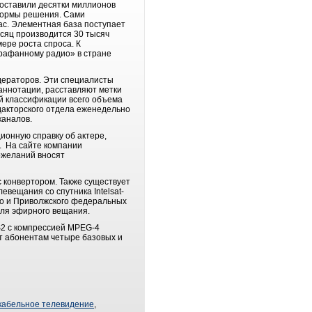
 составили десятки миллионов
тформы решения. Сами
ас. Элементная база поступает
есяц производится 30 тысяч
ере роста спроса. К
арафанному радио» в стране
дераторов. Эти специалисты
аннотации, расставляют метки
й классификации всего объема
акторского отдела еженедельно
каналов.
онную справку об актере,
е. На сайте компании
ожеланий вносят
с конвертором. Также существует
вещания со спутника Intelsat-
ого и Приволжского федеральных
для эфирного вещания.
S2 с компрессией MPEG-4
ет абонентам четыре базовых и
кабельное телевидение
,