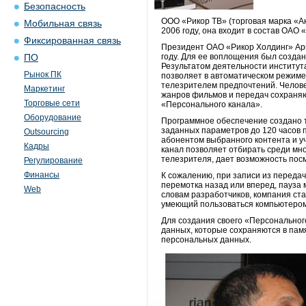
Безопасность
ООО «Рикор ТВ» (торговая марка «А
Мобильная связь
2006 году, она входит в состав ОАО
Фиксированная связь
Президент ОАО «Рикор Холдинг» Арм
году. Для ее воплощения был создан
ПО
Результатом деятельности института
Рынок ПК
позволяет в автоматическом режиме
телезрителем предпочтений. Челов
Маркетинг
жанров фильмов и передач сохраняю
Торговые сети
«Персонального канала».
Оборудование
Программное обеспечение создано т
заданных параметров до 120 часов 
Outsourcing
абонентом выбранного контента и у
Кадры
канал позволяет отбирать среди мн
телезрителя, дает возможность посм
Регулирование
Финансы
К сожалению, при записи из передач
перемотка назад или вперед, пауза 
Web
словам разработчиков, компания ста
умеющий пользоваться компьютером
Для создания своего «Персональног
данных, которые сохраняются в пам
персональных данных.