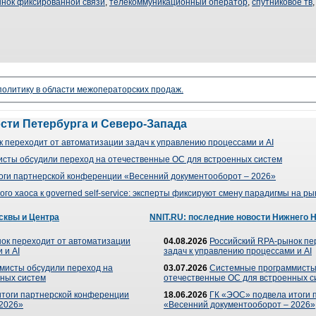
нок фиксированной связи
,
телекоммуникационный оператор
,
спутниковое тв
 политику в области межоператорских продаж.
ости Петербурга и Северо-Запада
 переходит от автоматизации задач к управлению процессами и AI
сты обсудили переход на отечественные ОС для встроенных систем
оги партнерской конференции «Весенний документооборот – 2026»
го хаоса к governed self-service: эксперты фиксируют смену парадигмы на р
сквы и Центра
NNIT.RU: последние новости Нижнего 
ок переходит от автоматизации
04.08.2026
Российский RPA-рынок пе
 и AI
задач к управлению процессами и AI
мисты обсудили переход на
03.07.2026
Системные программисты
ных систем
отечественные ОС для встроенных с
итоги партнерской конференции
18.06.2026
ГК «ЭОС» подвела итоги 
 2026»
«Весенний документооборот – 2026»