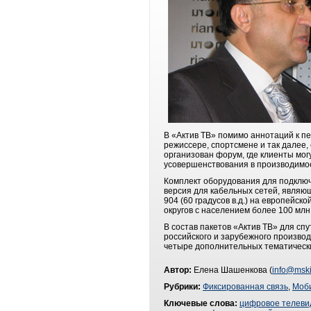
В «Актив ТВ» помимо аннотаций к п
режиссере, спортсмене и так далее,
организован форум, где клиенты мог
усовершенствования в производимо
Комплект оборудования для подключе
версия для кабельных сетей, являющ
904 (60 градусов в.д.) на европейс
округов с населением более 100 мл
В состав пакетов «Актив ТВ» для с
российского и зарубежного производ
четыре дополнительных тематически
Автор:
Елена Шашенкова (
info@mski
Рубрики:
Фиксированная связь
,
Моби
Ключевые слова:
цифровое телеви