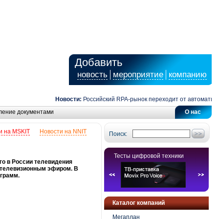
Добавить
новость
мероприятие
компанию
Новости:
Российский RPA-рынок переходит от автоматизации
ление документами
О нас
и на MSKIT
Новости на NNIT
Поиск:
Тесты цифровой техники
го в России телевидения
 телевизионным эфиром. В
грамм.
Каталог компаний
Мегаплан