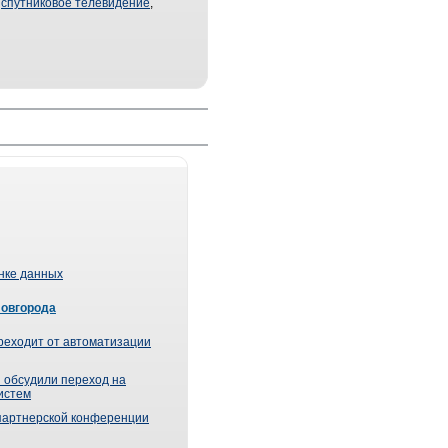
,
спутниковое телевидение
,
ынке данных
Новгорода
реходит от автоматизации
 обсудили переход на
истем
партнерской конференции