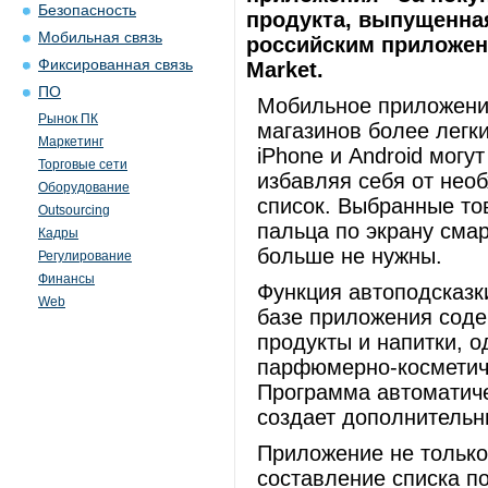
Безопасность
продукта, выпущенна
Мобильная связь
российским приложени
Фиксированная связь
Market.
ПО
Мобильное приложени
Рынок ПК
магазинов более легк
Маркетинг
iPhone и Android могу
Торговые сети
избавляя себя от нео
Оборудование
список. Выбранные т
Outsourcing
пальца по экрану смар
Кадры
больше не нужны.
Регулирование
Финансы
Функция автоподсказк
Web
базе приложения соде
продукты и напитки, о
парфюмерно-косметиче
Программа автоматиче
создает дополнительн
Приложение не только
составление списка по