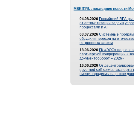
MSKIT.RU: последние новости Мо
04.08.2026
Российский RPA-рын
от автоматизации задач к упр
процессами и AI
03.07.2026
Системные програ
обсудили переход на отечеств
встроенных систем
18.06.2026
ГК «ЭОС» подвела и
партнерской конференции «Ве
документооборот – 2026»
16.06.2026
От децентрализован
governed self-service: эксперт
смену парадигмы на рынке дан