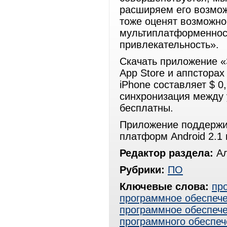
расширяем его возмож
тоже оценят возможнос
мультиплатформенност
привлекательность».
Скачать приложение «
App Store и аппстора
iPhone составляет $ 0
синхронизация между у
бесплатны.
Приложение поддержи
платформ Android 2.1 
Редактор раздела:
Ал
Рубрики:
ПО
Ключевые слова:
пр
программное обеспече
программное обеспеч
программного обеспеч