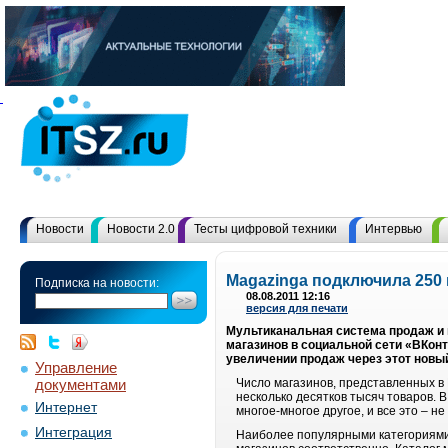
Новости
Новости 2.0
Тесты цифровой техники
Интервью
Magazinga подключила 250 
Подписка на новости:
08.08.2011 12:16
версия для печати
Мультиканальная система продаж и 
магазинов в социальной сети «ВКон
увеличении продаж через этот новый
Управление
документами
Число магазинов, представленных в 
несколько десятков тысяч товаров. В
Интернет
многое-многое другое, и все это – н
Интеграция
Наиболее популярными категориями 