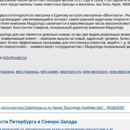
магазинов «ВКонтакте» был запущен весной 2011 года и сразу стал одной из
логе представлены такие известные бренды и магазины, как Sony, Apple, Wildbe
вухсотпятидесятого магазина к Единому каталогу магазинов «ВКонтакте». Р
подтверждает увеличивающийся интерес самой широкой аудитории покупате
тегия компании Magazinga заключается в максимизации числа магазинов вну
– говорит Константин Смирнов, генеральный директор компании Magazinga.
azinga для нас является довольно новым, но мы уже видим уникальные возмо
 коммуникация клиент – компания вышла на новый, адресный, уровень. Качес
ает более эффективные программы для постоянных клиентов, акций и т. д. К
я покупателей», - комментирует сотрудничество с Magazinga генеральный д
а (
info@mskit.ru
)
страница
,
веб страницы
,
веб сервис
,
вконтакте ру
,
www вконтакте
,
www вконтак
 дата-центрах DataHouse.ru по Акции "Выгодная Арифметика" - ДЕШЕВЛЕ!
ости Петербурга и Северо-Запада
 переходит от автоматизации задач к управлению процессами и AI