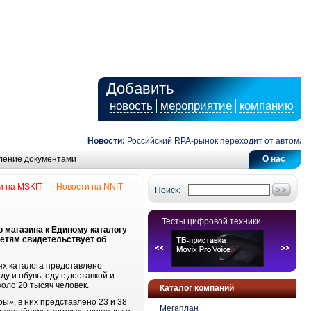
Добавить
новость
мероприятие
компанию
Новости:
Российский RPA-рынок переходит от автоматиза
ление документами
О нас
и на MSKIT
Новости на NNIT
Поиск:
Тесты цифровой техники
 магазина к Единому каталогу
сетям свидетельствует об
ях каталога представлено
у и обувь, еду с доставкой и
коло 20 тысяч человек.
Каталог компаний
ы», в них представлено 23 и 38
Мегаплан