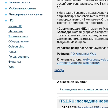
магазинов соответственно. Каталог 
Безопасность
российских социальных сетях. В ката
др.
Мобильная связь
«Мы рады объявить о подключении д
Фиксированная связь
открывающих торговлю в соцсетях, 
непосредственно «ВКонтакте». Стра
ПО
торгового приложения в соцсети», 
Рынок ПК
«Сервис продаж «ВКонтакте» от Mag
Маркетинг
Благодаря магазину прямо в соцсети
покупателями в соцсетях подразумев
Торговые сети
удобно принимать отзывы, пожелани
Оборудование
Людмила Мезенцева.
Outsourcing
Редактор раздела:
Алена Журавлев
Кадры
Рубрики:
ПО
,
Финансы
,
Web
Регулирование
Ключевые слова:
web сервер
,
web 
Финансы
интернет магазин
,
web-портал
Web
наверх
А знаете ли Вы что?
Размещение или аренда сервера в
ITSZ.RU: последние нов
04.08.2026
Российский RPA-рынок