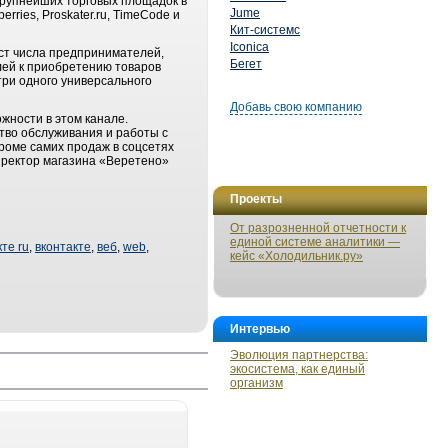
 крупнейших торговых площадок в
Jume
rries, Proskater.ru, TimeCode и
Кит-системс
Iconica
ост числа предпринимателей,
Бегет
лей к приобретению товаров
три одного универсального
Добавь свою компанию
жности в этом канале.
тво обслуживания и работы с
роме самих продаж в соцсетях
иректор магазина «Веретено»
Проекты
От разрозненной отчетности к
единой системе аналитики —
те ru
,
вконтакте
,
веб
,
web
,
кейс «Холодильник.ру»
Интервью
Эволюция партнерства:
экосистема, как единый
организм