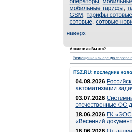
операторы
,
мобильные
мобильные тарифы
,
т
GSM
,
тарифы сотовы
сотовые
,
сотовые нов
наверх
А знаете ли Вы что?
Размещение или аренда сервера в
ITSZ.RU: последние нов
04.08.2026
Российск
автоматизации зада
03.07.2026
Системны
отечественные ОС д
18.06.2026
ГК «ЭОС»
«Весенний документ
16.06.2026
От децен