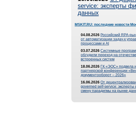
service: эксперты 
данных
MSKIT.RU: последние новости Мо
04.08.2026
Российский RPA-рын
от автоматизации задач к упр
процессами и AI
03.07.2026
Системные програ
обсудили переход на отечеств
встроенных систем
18.06.2026
ГК «ЭОС» подвела и
партнерской конференции «Ве
документооборот – 2026»
16.06.2026
От децентрализован
governed self-service: эксперт
смену парадигмы на рынке дан