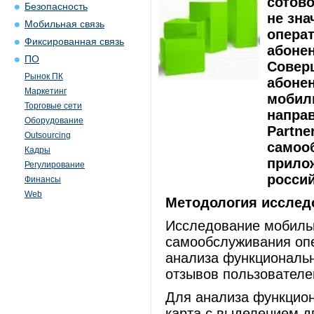
сотово
Безопасность
не зна
Мобильная связь
операт
Фиксированная связь
абоне
ПО
Совер
Рынок ПК
абонен
Маркетинг
мобиль
Торговые сети
направ
Оборудование
Partne
Outsourcing
самоо
Кадры
прило
Регулирование
россий
Финансы
Web
Методология исслед
Исследование мобиль
самообслуживания оп
анализа функциональн
отзывов пользователе
Для анализа функцио
карта с выделением д