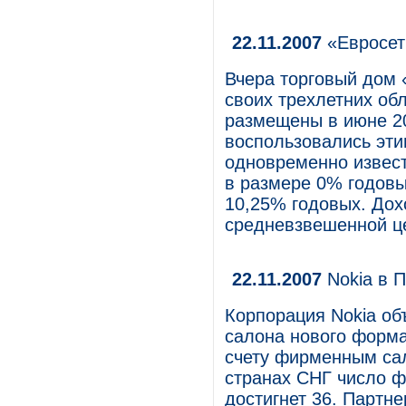
22.11.2007
«Евросет
Вчера торговый дом 
своих трехлетних обл
размещены в июне 20
воспользовались эт
одновременно извести
в размере 0% годовы
10,25% годовых. Дох
средневзвешенной це
22.11.2007
Nokia в П
Корпорация Nokia об
салона нового форма
счету фирменным сал
странах СНГ число 
достигнет 36. Партн