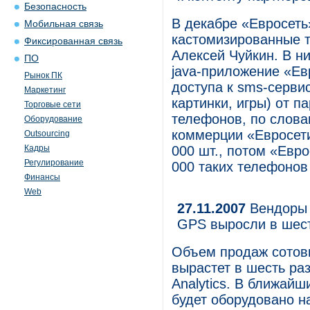
Безопасность
В декабре «Евросеть
Мобильная связь
кастомизированные т
Фиксированная связь
Алексей Чуйкин. В н
ПО
java-приложение «Ев
Рынок ПК
доступа к sms-серви
Маркетинг
картинки, игры) от п
Торговые сети
телефонов, по слова
Оборудование
коммерции «Евросет
Outsourcing
Кадры
000 шт., потом «Евр
Регулирование
000 таких телефонов 
Финансы
Web
27.11.2007
Вендоры 
GPS выросли в шест
Объем продаж сотовы
вырастет в шесть раз
Analytics. В ближай
будет оборудовано 