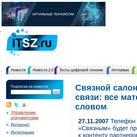
Новости
Новости 2.0
Тесты цифровой техники
Интервью
Связной сало
Подписка на новости:
связи: все ма
словом
Управление
документами
27.11.2007
Телефон 
Интернет
«Связным» будет пр
Интеграция
к контенту партнеро