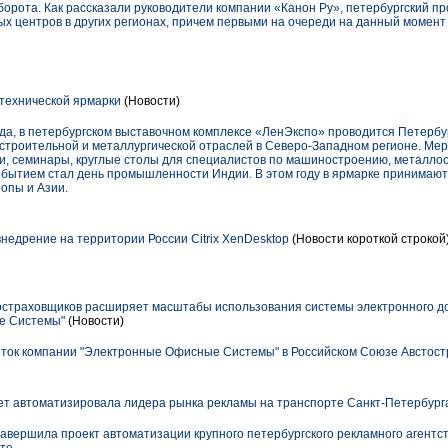
орота. Как рассказали руководители компании «Канон Ру», петербургский пр
ых центров в других регионах, причем первыми на очереди на данный момент
технической ярмарки
(Новости)
 года, в петербургском выставочном комплексе «ЛенЭкспо» проводится Петербу
троительной и металлургической отраслей в Северо-Западном регионе. Ме
 семинары, круглые столы для специалистов по машиностроению, металлоо
обытием стал день промышленности Индии. В этом году в ярмарке принимают
ропы и Азии.
недрение на территории России Citrix XenDesktop
(Новости короткой строкой
страховщиков расширяет масштабы использования системы электронного д
е Системы"
(Новости)
ток компании "Электронные Офисные Системы" в Российском Союзе Австост
т автоматизировала лидера рынка рекламы на транспорте Санкт-Петербург
вершила проект автоматизации крупного петербургского рекламного агентс