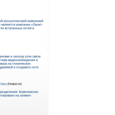
ой консалтинговой компанией
о являются компании «Ланит-
тях встроенных сетей и
новке и запуску узла связи
стема видеонаблюдения и
овора на техническое
ддержкой и создавать сети
Cisco
(Новости)
дразделения. Комплексное
нтировано на сегмент