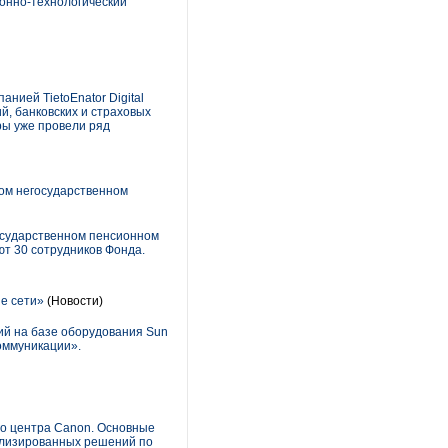
ионно-технологический
нией TietoEnator Digital
й, банковских и страховых
ры уже провели ряд
ком негосударственном
осударственном пенсионном
ют 30 сотрудников Фонда.
е сети»
(Новости)
ий на базе оборудования Sun
оммуникации».
го центра Canon. Основные
иализированных решений по