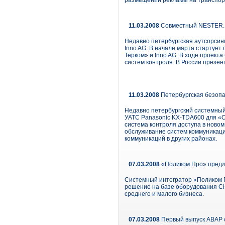
размещении рекламы на транспор
11.03.2008
Совместный NESTER. 
Недавно петербургская аутсорсин
Inno AG. В начале марта стартуе
Терком» и Inno AG. В ходе проект
систем контроля. В России презен
11.03.2008
Петербургская безопа
Недавно петербургский системный 
УАТС Panasonic KX-TDA600 для «
система контроля доступа в новом
обслуживание систем коммуникаций
коммуникаций в других районах.
07.03.2008
«Поликом Про» предла
Системный интегратор «Поликом П
решение на базе оборудования Ci
среднего и малого бизнеса.
07.03.2008
Первый выпуск ABAP 