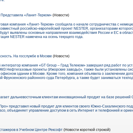
те.
Представила «Ланит-Терком»
(Новости)
говая компания «Ланит-Терком» сообщила о начале сотрудничества с немецк
т совместный российско-европейский проект NESTER, организаторами которог
а будут выявлены основные направления взаимодействия России и ЕС в облас
тация NESTER намечена на осень текущего года.
сность. На госслужбе в Москве
(Новости)
интегратор компания «GT Group – Град Телеком» завершил ряд работ по уста
ОМЗ Нефтегазовые проекты (Ижорские заводы)», также были установлены си
 офисном здании в Москве. Кроме того, компания объявила о заключении дог
 Фрунзенского районного суда Петербурга, а также будет заниматься техпо
гает дальневосточным клиентам инновационный продукт на базе решений 
ро» представил новый продукт для клиентов своего Южно-Сахалинского по
sco, объединяет управление доступом в сеть Интернет и телефонией и орие
стажеров в Учебном Центре Рексофт
(Новости короткой строкой)