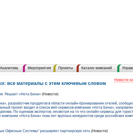
Аналитика
Мероприятия
Проекты
Каталог компаний
Управ
Новости н
х: все материалы с этим ключевым словом
я. Решает «Нота Бена»
(Новости)
а», разработчик продуктов в области онлайн-бронирования отелей, сообщила
Данный проект входит в список веб-сервисов компании «Нота Бена», направл
уризма. По оценкам экспертов, несмотря на то что онлайн-сервисы для турис
у компании «Нота Бена» пока нет крупных конкурентов среди российских ком
ые Офисные Системы" расширяет партнерскую сеть
(Новости)