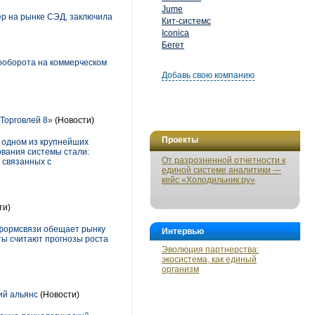
Jume
р на рынке СЭД, заключила
Кит-системс
Iconica
Бегет
ооборота на коммерческом
Добавь свою компанию
Торговлей 8»
(Новости)
Проекты
 одном из крупнейших
вания системы стали:
От разрозненной отчетности к
 связанных с
единой системе аналитики —
кейс «Холодильник.ру»
ти)
нформсвязи обещает рынку
Интервью
ты считают прогнозы роста
Эволюция партнерства:
экосистема, как единый
организм
ий альянс
(Новости)