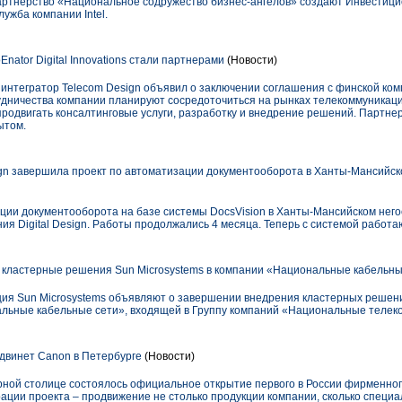
е партнерство «Национальное содружество бизнес-ангелов» создают Инвестиц
ужба компании Intel.
Enator Digital Innovations стали партнерами
(Новости)
интегратор Telecom Design объявил о заключении соглашения с финской компа
рудничества компании планируют сосредоточиться на рынках телекоммуникаци
т продвигать консалтинговые услуги, разработку и внедрение решений. Партне
ытом.
ign завершила проект по автоматизации документооборота в Ханты-Мансийс
ции документооборота на базе системы DocsVision в Ханты-Мансийском нег
я Digital Design. Работы продолжались 4 месяца. Теперь с системой работа
кластерные решения Sun Microsystems в компании «Национальные кабельны
ия Sun Microsystems объявляют о завершении внедрения кластерных решен
альные кабельные сети», входящей в Группу компаний «Национальные телек
двинет Canon в Петербурге
(Новости)
верной столице состоялось официальное открытие первого в России фирменно
рации проекта – продвижение не столько продукции компании, сколько спец