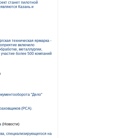
оект станет пилотной
 являются Казань и
ргская техническая ярмарка -
роприятие включило
бработке, металлургии,
 участие более 500 компаний
)
окументооборота "Дело"
раховщиков (РСА).
а
(Новости)
тва, специализирующегося на