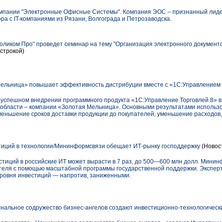
омпании "Электронные Офисные Системы". Компания ЭОС – признанный лиде
а с IT-компаниями из Рязани, Волгограда и Петрозаводска.
оликом Про" проведет семинар на тему "Организация электронного документ
строкой)
ельница» повышает эффективность дистрибуции вместе с «1С:Управлением 
успешном внедрении программного продукта «1С:Управление Торговлей 8» в
области – компании «Золотая Мельница». Основными результатами использо
меньшение сроков доставки продукции до покупателей, уменьшение расходов,
иций в технологии/Мининформсвязи обещает ИТ-рынку господдержку
(Новос
стиций в российские ИТ может вырасти в 7 раз, до 500—600 млн долл. Мини
ателя с помощью масштабной программы государственной поддержки. Экспер
ровня инвестиций — напротив, заниженными.
циональное содружество бизнес-ангелов создают инвестиционно-технологическ