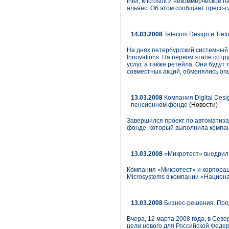
Intel, Microsoft и некоммерческо
альянс. Об этом сообщает пресс-сл
14.03.2008
Telecom Design и Tieto
На днях петербургский системный 
Innovations. На первом этапе сот
услуг, а также ретейла. Они буду
совместных акций, обменялись оп
13.03.2008
Компания Digital Des
пенсионном фонде
(Новости)
Завершился проект по автоматиза
фонде, который выполнила компани
13.03.2008
«Микротест» внедрил 
Компания «Микротест» и корпорац
Microsystems в компании «Национ
13.03.2008
Бизнес-решения. Про
Вчера, 12 марта 2008 года, в Се
цели нового для Российской Феде