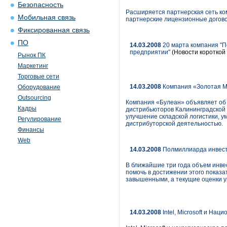
Безопасность
Расширяется партнерская сеть к
Мобильная связь
партнерские лицензионные договор
Фиксированная связь
ПО
14.03.2008
20 марта компания "П
предприятии"
(Новости короткой 
Рынок ПК
Маркетинг
Торговые сети
14.03.2008
Компания «Золотая М
Оборудование
Outsourcing
Компания «Булеан» объявляет об 
Кадры
дистрибьюторов Калининградской 
улучшение складской логистики, у
Регулирование
дистрибуторской деятельностью.
Финансы
Web
14.03.2008
Полмиллиарда инвест
В ближайшие три года объем инве
помочь в достижении этого показ
завышенными, а текущие оценки у
14.03.2008
Intel, Microsoft и На