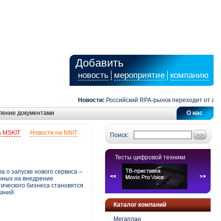
Добавить
новость
мероприятие
компанию
Новости:
Российский RPA-рынок переходит от автомат
ление документами
О нас
а MSKIT
Новости на NNIT
Поиск:
Тесты цифровой техники
 о запуске нового сервиса –
енных на внедрение
тического бизнеса становятся
паний.
Каталог компаний
Мегаплан