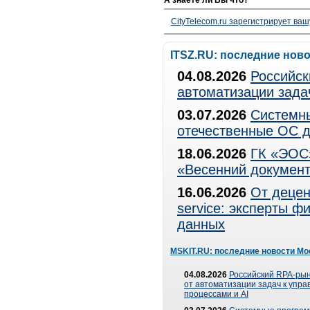
А знаете ли Вы что?
CityTelecom.ru зарегистрирует вашу
ITSZ.RU: последние нов
04.08.2026
Российск
автоматизации зада
03.07.2026
Системны
отечественные ОС д
18.06.2026
ГК «ЭОС»
«Весенний документ
16.06.2026
От децен
service: эксперты 
данных
MSKIT.RU: последние новости Мо
04.08.2026
Российский RPA-рын
от автоматизации задач к упр
процессами и AI