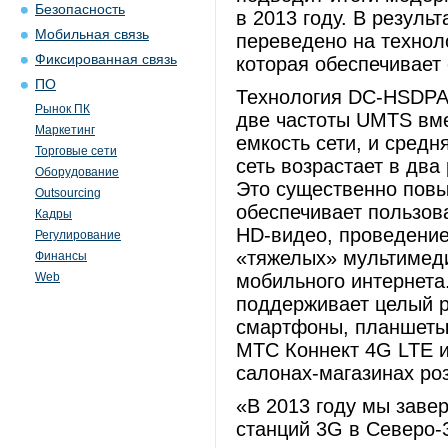
Безопасность
в 2013 году. В резул
Мобильная связь
переведено на технол
Фиксированная связь
которая обеспечивает 
ПО
Технология DC-HSDPA
Рынок ПК
две частоты UMTS вме
Маркетинг
емкость сети, и средн
Торговые сети
сеть возрастает в два
Оборудование
Это существенно повы
Outsourcing
обеспечивает пользов
Кадры
HD-видео, проведение
Регулирование
«тяжелых» мультимеди
Финансы
Web
мобильного интернет
поддерживает целый р
смартфоны, планшеты,
МТС Коннект 4G LTE и
салонах-магазинах ро
«В 2013 году мы заве
станций 3G в Северо-З