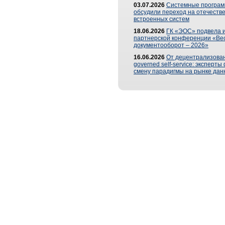
03.07.2026
Системные програ
обсудили переход на отечеств
встроенных систем
18.06.2026
ГК «ЭОС» подвела и
партнерской конференции «Ве
документооборот – 2026»
16.06.2026
От децентрализован
governed self-service: эксперт
смену парадигмы на рынке дан