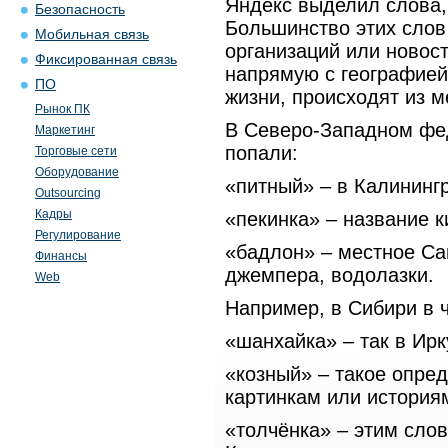
Яндекс выделил слова,
Безопасность
Большинство этих слов
Мобильная связь
организаций или новост
Фиксированная связь
напрямую с географией
ПО
жизни, происходят из м
Рынок ПК
В Северо-Западном фед
Маркетинг
попали:
Торговые сети
Оборудование
«питный» – в Калининг
Outsourcing
Кадры
«пекинка» – название 
Регулирование
«бадлон» – местное Са
Финансы
джемпера, водолазки.
Web
Например, в Сибири в 
«шанхайка» – так в Ирк
«козный» – такое опре
картинкам или история
«толчёнка» – этим сло