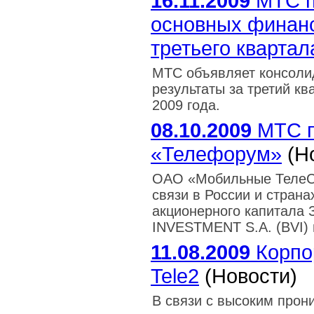
16.11.2009
МТС п
основных финанс
третьего квартал
МТС объявляет консоли
результаты за третий кв
2009 года.
08.10.2009
МТС п
«Телефорум»
(Н
ОАО «Мобильные ТелеСи
связи в России и стран
акционерного капитала
INVESTMENT S.A. (BVI) 
11.08.2009
Корпо
Tele2
(Новости)
В связи с высоким прон