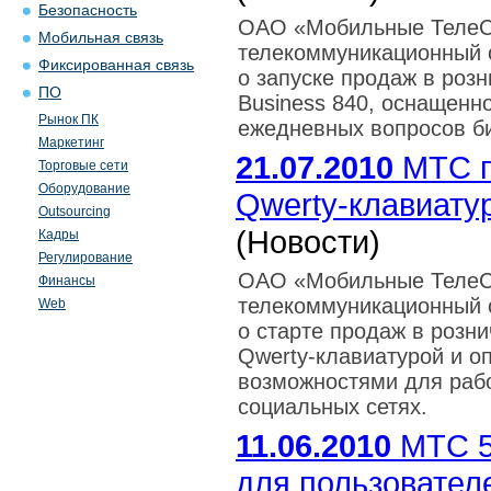
Безопасность
ОАО «Мобильные ТелеС
Мобильная связь
телекоммуникационный о
Фиксированная связь
о запуске продаж в роз
ПО
Business 840, оснащен
Рынок ПК
ежедневных вопросов би
Маркетинг
21.07.2010
МТС п
Торговые сети
Оборудование
Qwerty-клавиату
Outsourcing
(Новости)
Кадры
Регулирование
ОАО «Мобильные ТелеС
Финансы
телекоммуникационный о
Web
о старте продаж в розн
Qwerty-клавиатурой и 
возможностями для рабо
социальных сетях.
11.06.2010
МТС 5
для пользовател