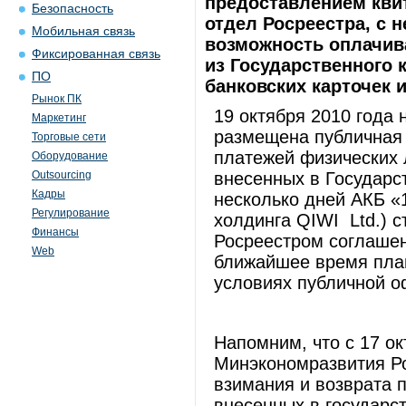
предоставлением кви
Безопасность
отдел Росреестра, с 
Мобильная связь
возможность оплачив
Фиксированная связь
из Государственного 
ПО
банковских карточек 
Рынок ПК
19 октября 2010 года
Маркетинг
размещена публичная
Торговые сети
платежей физических 
Оборудование
Outsourcing
внесенных в Государс
Кадры
несколько дней АКБ «
Регулирование
холдинга QIWI Ltd.) 
Финансы
Росреестром соглашен
Web
ближайшее время пла
условиях публичной о
Напомним, что с 17 ок
Минэкономразвития Ро
взимания и возврата 
внесенных в государс