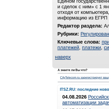
Едином государствен
и сделок с ним» с 1 я
отходя от компьютера,
информацию из ЕГРП и
Редактор раздела:
Ал
Рубрики:
Регулирова
Ключевые слова:
пр
платежей
,
платежи
,
с
наверх
А знаете ли Вы что?
CityTelecom.ru зарегистрирует вашу
ITSZ.RU: последние нов
04.08.2026
Российск
автоматизации зада