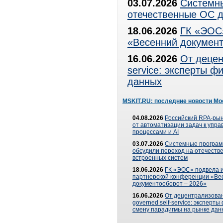
03.07.2026
Системны
отечественные ОС д
18.06.2026
ГК «ЭОС»
«Весенний документ
16.06.2026
От децен
service: эксперты 
данных
MSKIT.RU: последние новости Мо
04.08.2026
Российский RPA-рын
от автоматизации задач к упр
процессами и AI
03.07.2026
Системные програ
обсудили переход на отечеств
встроенных систем
18.06.2026
ГК «ЭОС» подвела и
партнерской конференции «Ве
документооборот – 2026»
16.06.2026
От децентрализован
governed self-service: эксперт
смену парадигмы на рынке дан