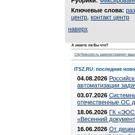
Рубрики:
Фиксированн
Ключевые слова:
ра
центр
,
контакт центр
наверх
А знаете ли Вы что?
CityTelecom.ru зарегистрирует вашу
ITSZ.RU: последние нов
04.08.2026
Российск
автоматизации зада
03.07.2026
Системны
отечественные ОС д
18.06.2026
ГК «ЭОС»
«Весенний документ
16.06.2026
От децен