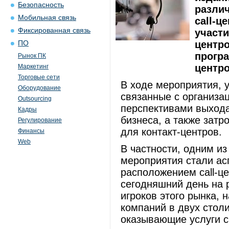
Безопасность
разли
Мобильная связь
сall-ц
Фиксированная связь
участи
центро
ПО
програ
Рынок ПК
центро
Маркетинг
Торговые сети
В ходе мероприятия, у
Оборудование
связанные с организац
Outsourcing
перспективами выхода
Кадры
бизнеса, а также зат
Регулирование
для контакт-центров.
Финансы
Web
В частности, одним и
мероприятия стали ас
расположением call-це
сегодняшний день на р
игроков этого рынка,
компаний в двух столи
оказывающие услуги с