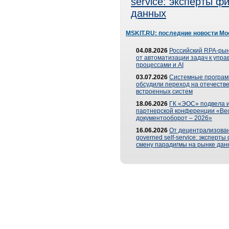
service: эксперты 
данных
MSKIT.RU: последние новости Мо
04.08.2026
Российский RPA-рын
от автоматизации задач к упр
процессами и AI
03.07.2026
Системные програ
обсудили переход на отечеств
встроенных систем
18.06.2026
ГК «ЭОС» подвела и
партнерской конференции «Ве
документооборот – 2026»
16.06.2026
От децентрализован
governed self-service: эксперт
смену парадигмы на рынке дан