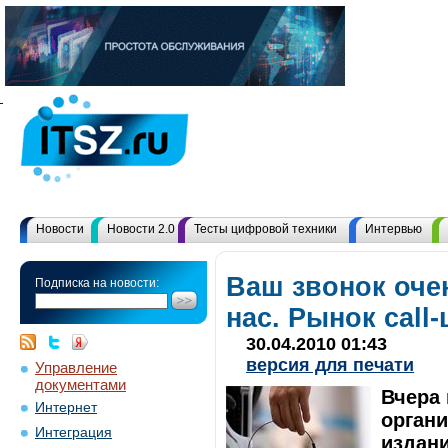
Новости
Новости 2.0
Тесты цифровой техники
Интервью
Ваш звонок оче
Подписка на новости:
нас. Рынок сall
30.04.2010 01:43
версия для печати
Управление
документами
Вчера 
Интернет
орган
Интеграция
издани