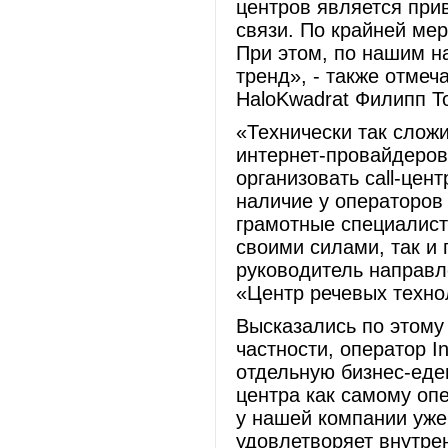
центров является при
связи. По крайней ме
При этом, по нашим н
тренд», - также отмеч
HaloKwadrat Филипп Т
«Технически так сложи
интернет-провайдеров,
организовать call-цен
наличие у операторов 
грамотные специалисты
своими силами, так и 
руководитель направ
«Центр речевых техно
Высказались по этому
частности, оператор I
отдельную бизнес-еден
центра как самому опе
у нашей компании уже
удовлетворяет внутре