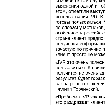
вызовов (в том случа
выяснения одной и то
этом, отметили высту
использовании IVR. В 
готовы пользоваться I
по словам участников,
особенности российско
стране клиент предпо
получения информации
зачастую по причине 
клиент просто не мож
«IVR это очень полезн
пользоваться. К приме
получится не очень уд
результат будет гораз
важна роль тех людей
Филипп Торчинский.
«Проблема IVR заключ
это раздражает клиен