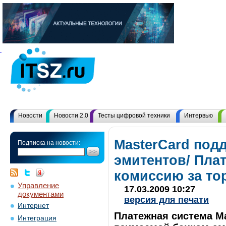
Новости
Новости 2.0
Тесты цифровой техники
Интервью
MasterCard под
Подписка на новости:
эмитентов/ Пла
комиссию за то
Управление
17.03.2009 10:27
документами
версия для печати
Интернет
Платежная система Ma
Интеграция