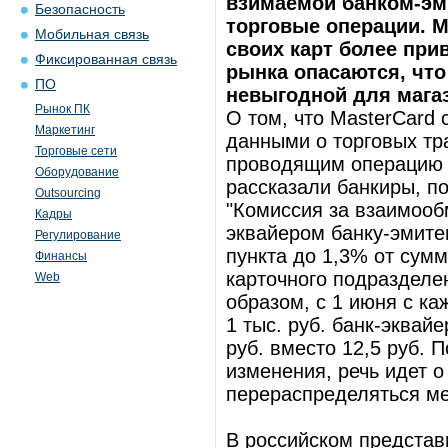
взимаемой банком-эм
Безопасность
торговые операции. M
Мобильная связь
своих карт более при
Фиксированная связь
рынка опасаются, что 
ПО
невыгодной для мага
Рынок ПК
О том, что MasterCard
Маркетинг
данными о торговых тр
Торговые сети
проводящим операцию (
Оборудование
рассказали банкиры, п
Outsourcing
"Комиссия за взаимооб
Кадры
эквайером банку-эмите
Регулирование
пункта до 1,3% от сум
Финансы
карточного подразделен
Web
образом, с 1 июня с ка
1 тыс. руб. банк-эквай
руб. вместо 12,5 руб. 
изменения, речь идет о
перераспределяться ме
В российском представ