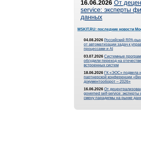
16.06.2026
От децен
service: эксперты 
данных
MSKIT.RU: последние новости Мо
04.08.2026
Российский RPA-рын
от автоматизации задач к упр
процессами и AI
03.07.2026
Системные програ
обсудили переход на отечеств
встроенных систем
18.06.2026
ГК «ЭОС» подвела и
партнерской конференции «Ве
документооборот – 2026»
16.06.2026
От децентрализован
governed self-service: эксперт
смену парадигмы на рынке дан