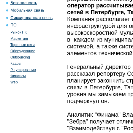
Безопасность
оператор рассчитыва
Мобильная связь
сетей в Петербурге, Т
Фиксированная связь
Компания располагает 
инфраструктурой для ок
ПО
высокоскоростной муль
Рынок ПК
в каждом из муниципал
Маркетинг
Торговые сети
системой, а также сис
Оборудование
элементов технической
Outsourcing
Кадры
Генеральный директор 
Регулирование
рассказал репортеру C
Финансы
планирует закончить с
Web
связи в Петербурге, Та
уровня мы замыкаем тр
подчеркнул он.
Аналитик "Финама" Вла
"Зебра" получает отли
"Взаимодействуя с "Ро