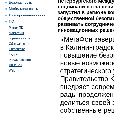
Петербургского межд
Безопасность
подписали соглашение
Мобильная связь
запустил в регионе к
Фиксированная связь
общественной безопа
ПО
развивать сотрудниче
Рынок ПК
инновационных решен
Маркетинг
«МегаФон завер
Торговые сети
Оборудование
в Калининградск
Outsourcing
повышение безо
Кадры
Регулирование
новые возможнос
Финансы
стратегического
Web
Правительство К
внедряет совре
рады продолжени
делиться своей 
собственные ре