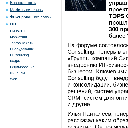
управ
Безопасность
проект
Мобильная связь
TOPS C
Фиксированная связь
прошл
ПО
300 пр
Рынок ПК
более 
Маркетинг
Торговые сети
На форуме состоялось
Оборудование
Consulting. Теперь в
Outsourcing
«Группы компаний Сис
Кадры
внедрению ИТ-бизнес-
Регулирование
бизнесом. Ключевыми
Финансы
Consulting будут: вн
Web
и консолидации, бизн
решений, систем упра
CRM, систем для опти
и другие.
Илья Пантелеев, гене
рассказал каким обра
развитие. Он подчеркн