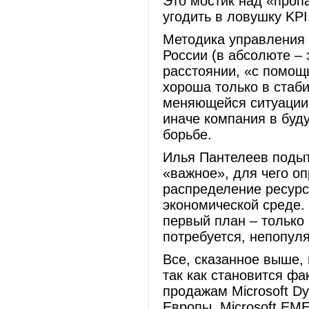
Это мостик над «проп
угодить в ловушку KPI
Методика управления 
России (в абсолюте –
расстоянии, «с помощ
хороша только в стаб
меняющейся ситуации 
иначе компания в буд
борьбе.
Илья Пантелеев подыт
«важное», для чего о
распределение ресурс
экономической среде.
первый план – только
потребуется, непопул
Все, сказанное выше,
так как становится фа
продажам Microsoft D
Европы, Microsoft EME