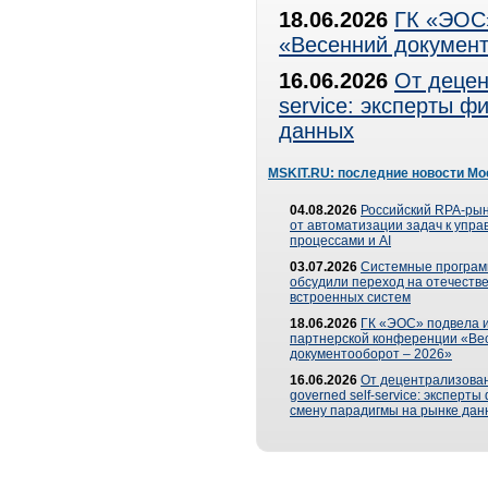
18.06.2026
ГК «ЭОС»
«Весенний документ
16.06.2026
От децен
service: эксперты 
данных
MSKIT.RU: последние новости Мо
04.08.2026
Российский RPA-рын
от автоматизации задач к упр
процессами и AI
03.07.2026
Системные програ
обсудили переход на отечеств
встроенных систем
18.06.2026
ГК «ЭОС» подвела и
партнерской конференции «Ве
документооборот – 2026»
16.06.2026
От децентрализован
governed self-service: эксперт
смену парадигмы на рынке дан