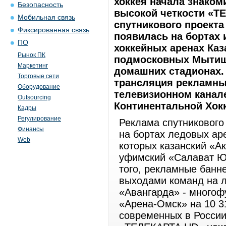
хоккея начала знако
Безопасность
высокой четкости «ТЕ
Мобильная связь
спутникового проекта
Фиксированная связь
появилась на бортах 
ПО
хоккейных аренах Каз
Рынок ПК
подмосковных Мытищ,
Маркетинг
домашних стадионах. 
Торговые сети
трансляция рекламны
Оборудование
телевизионном канал
Outsourcing
Континентальной Хокк
Кадры
Регулирование
Реклама спутниковог
Финансы
на бортах ледовых ар
Web
которых казанский «Ак
уфимский «Салават Ю
того, рекламные бан
выходами команд на 
«Авангарда» - многоф
«Арена-Омск» на 10 3
современных в России